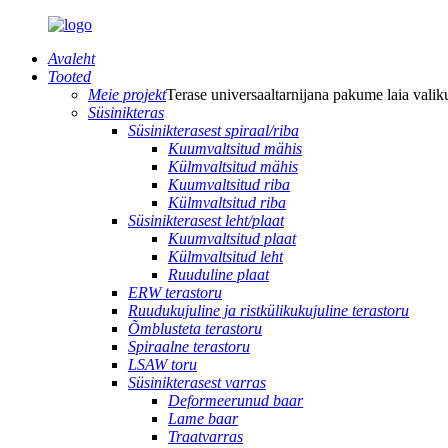
Avaleht
Tooted
Meie projekt
Terase universaaltarnijana pakume laia valiku
Süsinikteras
Süsinikterasest spiraal/riba
Kuumvaltsitud mähis
Külmvaltsitud mähis
Kuumvaltsitud riba
Külmvaltsitud riba
Süsinikterasest leht/plaat
Kuumvaltsitud plaat
Külmvaltsitud leht
Ruuduline plaat
ERW terastoru
Ruudukujuline ja ristkülikukujuline terastoru
Õmblusteta terastoru
Spiraalne terastoru
LSAW toru
Süsinikterasest varras
Deformeerunud baar
Lame baar
Traatvarras