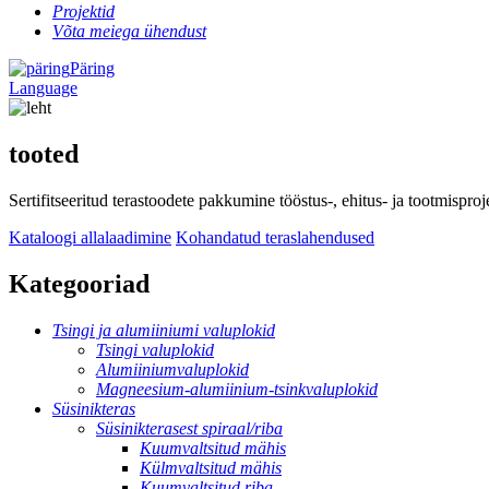
Projektid
Võta meiega ühendust
Päring
Language
tooted
Sertifitseeritud terastoodete pakkumine tööstus-, ehitus- ja tootmispro
Kataloogi allalaadimine
Kohandatud teraslahendused
Kategooriad
Tsingi ja alumiiniumi valuplokid
Tsingi valuplokid
Alumiiniumvaluplokid
Magneesium-alumiinium-tsinkvaluplokid
Süsinikteras
Süsinikterasest spiraal/riba
Kuumvaltsitud mähis
Külmvaltsitud mähis
Kuumvaltsitud riba