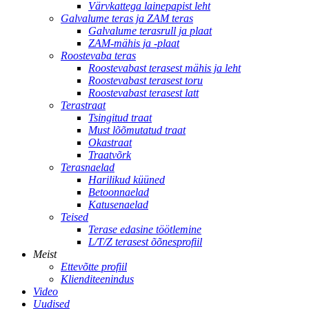
Värvkattega lainepapist leht
Galvalume teras ja ZAM teras
Galvalume terasrull ja plaat
ZAM-mähis ja -plaat
Roostevaba teras
Roostevabast terasest mähis ja leht
Roostevabast terasest toru
Roostevabast terasest latt
Terastraat
Tsingitud traat
Must lõõmutatud traat
Okastraat
Traatvõrk
Terasnaelad
Harilikud küüned
Betoonnaelad
Katusenaelad
Teised
Terase edasine töötlemine
L/T/Z terasest õõnesprofiil
Meist
Ettevõtte profiil
Klienditeenindus
Video
Uudised