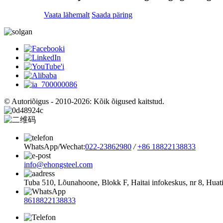
Vaata lähemalt
Saada päring
© Autoriõigus - 2010-2026: Kõik õigused kaitstud.
WhatsApp/Wechat:
022-23862980
/
+86 18822138833
info@ehongsteel.com
Tuba 510, Lõunahoone, Blokk F, Haitai infokeskus, nr 8, Huatia
8618822138833