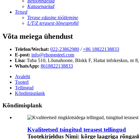
Betoonnaelad
Katusenaelad
Teised
Terase edasine töötlemine
L/T/Z terasest õõnesprofiil
Võta meiega ühendust
Telefon/Wechat:
022-23862980
/
+86 18822138833
E-post:
info@ehongsteel.com
Lisa:
Tuba 510, Lõunahoone, Blokk F, Haitai infokeskus, nr 8, 
WhatsApp:
8618822138833
Avaleht
Tooted
Tellingud
Kõndimisplank
Kõndimisplank
Kvaliteetsed tsingitud terasest tellingud
Tootekirjeldus Nimi: kõrge laagriga rõngask