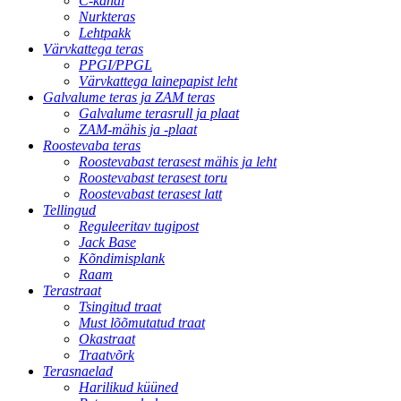
C-kanal
Nurkteras
Lehtpakk
Värvkattega teras
PPGI/PPGL
Värvkattega lainepapist leht
Galvalume teras ja ZAM teras
Galvalume terasrull ja plaat
ZAM-mähis ja -plaat
Roostevaba teras
Roostevabast terasest mähis ja leht
Roostevabast terasest toru
Roostevabast terasest latt
Tellingud
Reguleeritav tugipost
Jack Base
Kõndimisplank
Raam
Terastraat
Tsingitud traat
Must lõõmutatud traat
Okastraat
Traatvõrk
Terasnaelad
Harilikud küüned