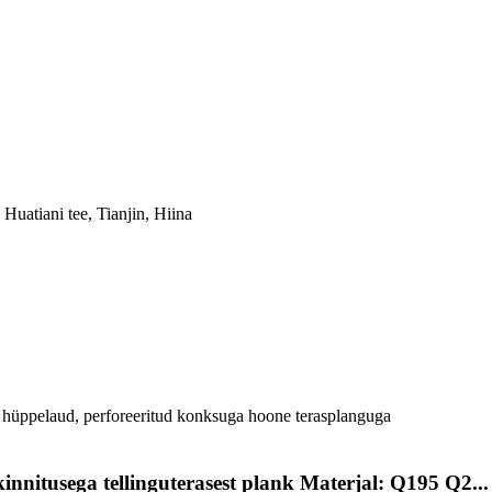
Huatiani tee, Tianjin, Hiina
innitusega tellinguterasest plank Materjal: Q195 Q2...