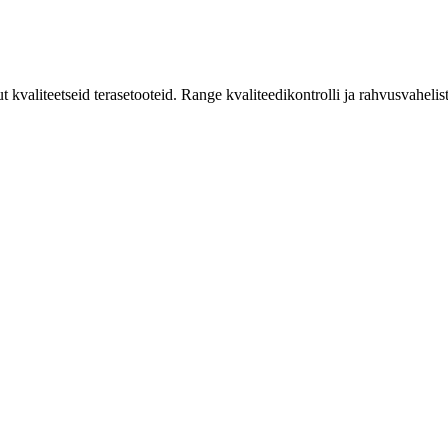
t kvaliteetseid terasetooteid. Range kvaliteedikontrolli ja rahvusvaheli