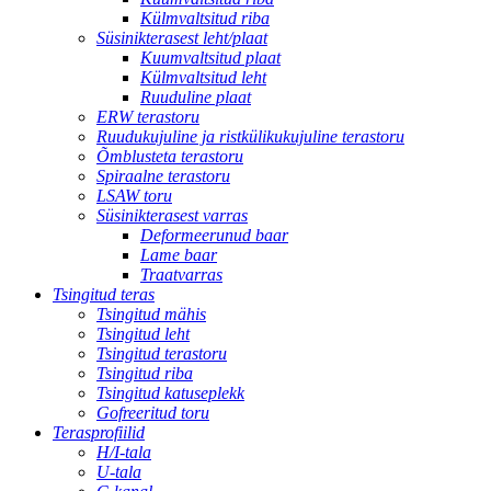
Külmvaltsitud riba
Süsinikterasest leht/plaat
Kuumvaltsitud plaat
Külmvaltsitud leht
Ruuduline plaat
ERW terastoru
Ruudukujuline ja ristkülikukujuline terastoru
Õmblusteta terastoru
Spiraalne terastoru
LSAW toru
Süsinikterasest varras
Deformeerunud baar
Lame baar
Traatvarras
Tsingitud teras
Tsingitud mähis
Tsingitud leht
Tsingitud terastoru
Tsingitud riba
Tsingitud katuseplekk
Gofreeritud toru
Terasprofiilid
H/I-tala
U-tala