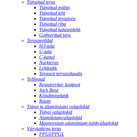
Tsingitud teras
Tsingitud mähis
Tsingitud leht
Tsingitud terastoru
Tsingitud riba
Tsingitud katuseplekk
Gofreeritud toru
Terasprofiilid
H/I-tala
U-tala
C-kanal
Nurkteras
Lehtpakk
Terasest terrassilaudis
Tellingud
Reguleeritav tugipost
Jack Base
Kõndimisplank
Raam
Tsingi ja alumiiniumi valuplokid
Tsingi valuplokid
Alumiiniumvaluplokid
Magneesium-alumiinium-tsinkvaluplokid
Värvkattega teras
PPGI/PPGL