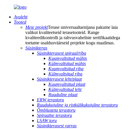
Avaleht
Tooted
Meie projekt
Terase universaaltarnijana pakume laia
valikut kvaliteetseid terasetooteid. Range
kvaliteedikontrolli ja rahvusvaheliste sertifikaatidega
toetame usaldusväärseid projekte kogu maailmas.
Süsinikteras
Süsinikterasest spiraal/riba
Kuumvaltsitud mähis
Külmvaltsitud mähis
Kuumvaltsitud riba
Külmvaltsitud riba
Süsinikterasest leht/plaat
Kuumvaltsitud plaat
Külmvaltsitud leht
Ruuduline plaat
ERW terastoru
Ruudukujuline ja ristkülikukujuline terastoru
Õmblusteta terastoru
Spiraalne terastoru
LSAW toru
Süsinikterasest varras