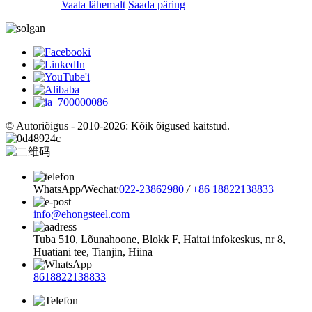
Vaata lähemalt
Saada päring
© Autoriõigus - 2010-2026: Kõik õigused kaitstud.
WhatsApp/Wechat:
022-23862980
/
+86 18822138833
info@ehongsteel.com
Tuba 510, Lõunahoone, Blokk F, Haitai infokeskus, nr 8,
Huatiani tee, Tianjin, Hiina
8618822138833