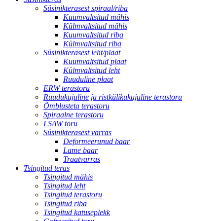
Süsinikterasest spiraal/riba
Kuumvaltsitud mähis
Külmvaltsitud mähis
Kuumvaltsitud riba
Külmvaltsitud riba
Süsinikterasest leht/plaat
Kuumvaltsitud plaat
Külmvaltsitud leht
Ruuduline plaat
ERW terastoru
Ruudukujuline ja ristkülikukujuline terastoru
Õmblusteta terastoru
Spiraalne terastoru
LSAW toru
Süsinikterasest varras
Deformeerunud baar
Lame baar
Traatvarras
Tsingitud teras
Tsingitud mähis
Tsingitud leht
Tsingitud terastoru
Tsingitud riba
Tsingitud katuseplekk