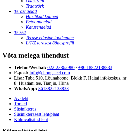
Okastraat
Traatvõrk
Terasnaelad
Harilikud küüned
Betoonnaelad
Katusenaelad
Teised
Terase edasine töötlemine
L/T/Z terasest õõnesprofiil
Võta meiega ühendust
Telefon/Wechat:
022-23862980
/
+86 18822138833
E-post:
info@ehongsteel.com
Lisa:
Tuba 510, Lõunahoone, Blokk F, Haitai infokeskus, nr
8, Huatiani tee, Tianjin, Hiina
WhatsApp:
8618822138833
Avaleht
Tooted
Süsinikteras
Süsinikterasest leht/plaat
Külmvaltsitud leht
Külmvaltsitud leht