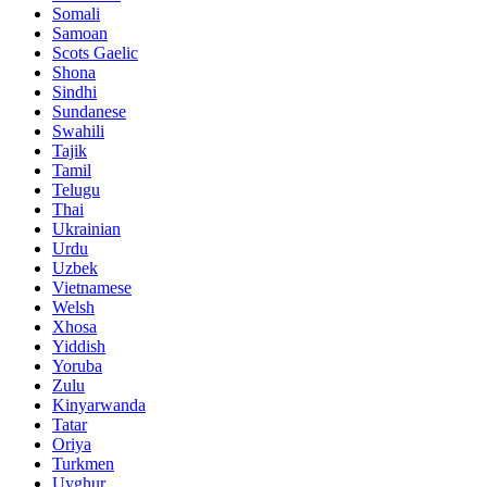
Somali
Samoan
Scots Gaelic
Shona
Sindhi
Sundanese
Swahili
Tajik
Tamil
Telugu
Thai
Ukrainian
Urdu
Uzbek
Vietnamese
Welsh
Xhosa
Yiddish
Yoruba
Zulu
Kinyarwanda
Tatar
Oriya
Turkmen
Uyghur