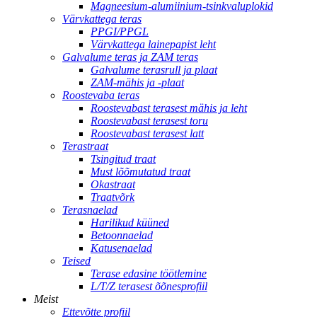
Magneesium-alumiinium-tsinkvaluplokid
Värvkattega teras
PPGI/PPGL
Värvkattega lainepapist leht
Galvalume teras ja ZAM teras
Galvalume terasrull ja plaat
ZAM-mähis ja -plaat
Roostevaba teras
Roostevabast terasest mähis ja leht
Roostevabast terasest toru
Roostevabast terasest latt
Terastraat
Tsingitud traat
Must lõõmutatud traat
Okastraat
Traatvõrk
Terasnaelad
Harilikud küüned
Betoonnaelad
Katusenaelad
Teised
Terase edasine töötlemine
L/T/Z terasest õõnesprofiil
Meist
Ettevõtte profiil