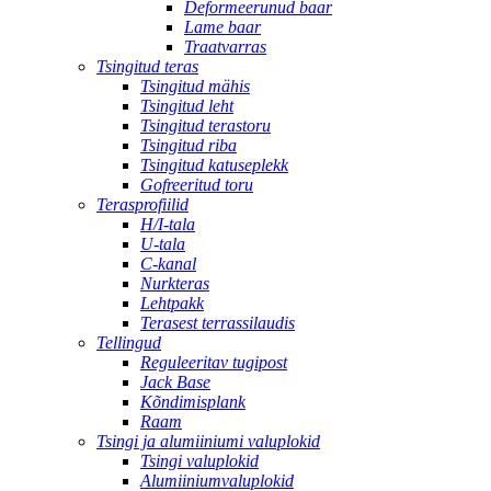
Deformeerunud baar
Lame baar
Traatvarras
Tsingitud teras
Tsingitud mähis
Tsingitud leht
Tsingitud terastoru
Tsingitud riba
Tsingitud katuseplekk
Gofreeritud toru
Terasprofiilid
H/I-tala
U-tala
C-kanal
Nurkteras
Lehtpakk
Terasest terrassilaudis
Tellingud
Reguleeritav tugipost
Jack Base
Kõndimisplank
Raam
Tsingi ja alumiiniumi valuplokid
Tsingi valuplokid
Alumiiniumvaluplokid