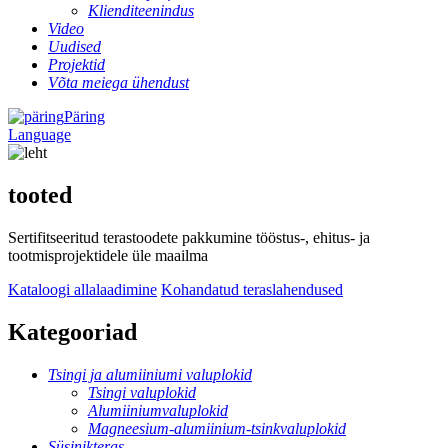
Klienditeenindus
Video
Uudised
Projektid
Võta meiega ühendust
Päring
Language
tooted
Sertifitseeritud terastoodete pakkumine tööstus-, ehitus- ja
tootmisprojektidele üle maailma
Kataloogi allalaadimine
Kohandatud teraslahendused
Kategooriad
Tsingi ja alumiiniumi valuplokid
Tsingi valuplokid
Alumiiniumvaluplokid
Magneesium-alumiinium-tsinkvaluplokid
Süsinikteras