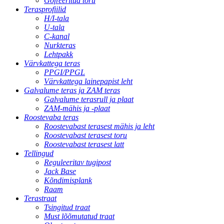
Gofreeritud toru
Terasprofiilid
H/I-tala
U-tala
C-kanal
Nurkteras
Lehtpakk
Värvkattega teras
PPGI/PPGL
Värvkattega lainepapist leht
Galvalume teras ja ZAM teras
Galvalume terasrull ja plaat
ZAM-mähis ja -plaat
Roostevaba teras
Roostevabast terasest mähis ja leht
Roostevabast terasest toru
Roostevabast terasest latt
Tellingud
Reguleeritav tugipost
Jack Base
Kõndimisplank
Raam
Terastraat
Tsingitud traat
Must lõõmutatud traat