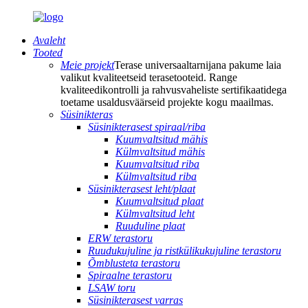
Avaleht
Tooted
Meie projekt
Terase universaaltarnijana pakume laia
valikut kvaliteetseid terasetooteid. Range
kvaliteedikontrolli ja rahvusvaheliste sertifikaatidega
toetame usaldusväärseid projekte kogu maailmas.
Süsinikteras
Süsinikterasest spiraal/riba
Kuumvaltsitud mähis
Külmvaltsitud mähis
Kuumvaltsitud riba
Külmvaltsitud riba
Süsinikterasest leht/plaat
Kuumvaltsitud plaat
Külmvaltsitud leht
Ruuduline plaat
ERW terastoru
Ruudukujuline ja ristkülikukujuline terastoru
Õmblusteta terastoru
Spiraalne terastoru
LSAW toru
Süsinikterasest varras