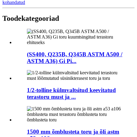
kohandatud
Toode
kategooriad
(SS400, Q235B, Q345B ASTM A500 /
ASTM A36) Gi Pi...
1/2-tolline külmvaltsitud keevitatud
terastoru must ja ...
1500 mm õmblusteta toru ja õli astm