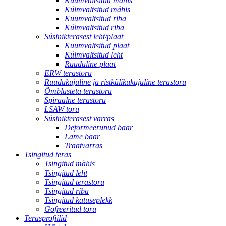
Kuumvaltsitud mähis
Külmvaltsitud mähis
Kuumvaltsitud riba
Külmvaltsitud riba
Süsinikterasest leht/plaat
Kuumvaltsitud plaat
Külmvaltsitud leht
Ruuduline plaat
ERW terastoru
Ruudukujuline ja ristkülikukujuline terastoru
Õmblusteta terastoru
Spiraalne terastoru
LSAW toru
Süsinikterasest varras
Deformeerunud baar
Lame baar
Traatvarras
Tsingitud teras
Tsingitud mähis
Tsingitud leht
Tsingitud terastoru
Tsingitud riba
Tsingitud katuseplekk
Gofreeritud toru
Terasprofiilid