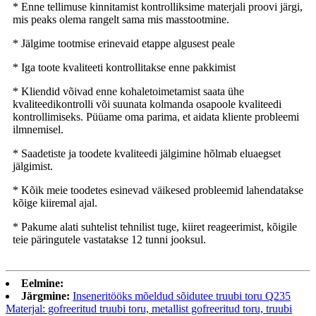
* Enne tellimuse kinnitamist kontrolliksime materjali proovi järgi,
mis peaks olema rangelt sama mis masstootmine.
* Jälgime tootmise erinevaid etappe algusest peale
* Iga toote kvaliteeti kontrollitakse enne pakkimist
* Kliendid võivad enne kohaletoimetamist saata ühe
kvaliteedikontrolli või suunata kolmanda osapoole kvaliteedi
kontrollimiseks. Püüame oma parima, et aidata kliente probleemi
ilmnemisel.
* Saadetiste ja toodete kvaliteedi jälgimine hõlmab eluaegset
jälgimist.
* Kõik meie toodetes esinevad väikesed probleemid lahendatakse
kõige kiiremal ajal.
* Pakume alati suhtelist tehnilist tuge, kiiret reageerimist, kõigile
teie päringutele vastatakse 12 tunni jooksul.
Eelmine:
Järgmine:
Inseneritööks mõeldud sõidutee truubi toru Q235
Materjal: gofreeritud truubi toru, metallist gofreeritud toru, truubi