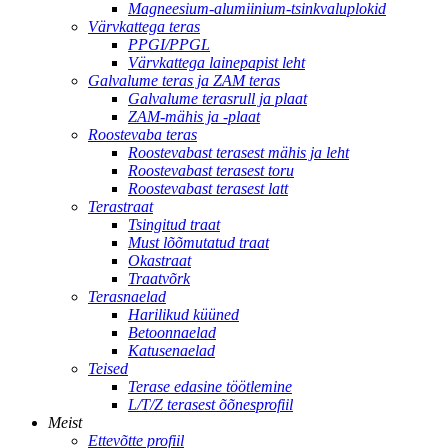
Magneesium-alumiinium-tsinkvaluplokid
Värvkattega teras
PPGI/PPGL
Värvkattega lainepapist leht
Galvalume teras ja ZAM teras
Galvalume terasrull ja plaat
ZAM-mähis ja -plaat
Roostevaba teras
Roostevabast terasest mähis ja leht
Roostevabast terasest toru
Roostevabast terasest latt
Terastraat
Tsingitud traat
Must lõõmutatud traat
Okastraat
Traatvõrk
Terasnaelad
Harilikud küüned
Betoonnaelad
Katusenaelad
Teised
Terase edasine töötlemine
L/T/Z terasest õõnesprofiil
Meist
Ettevõtte profiil