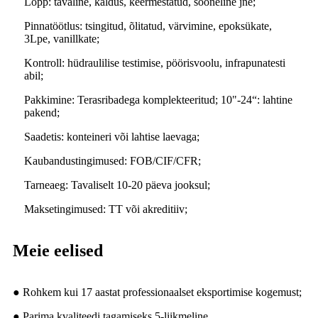
Lõpp: tavaline, kaldus, keermestatud, sooneline jne;
Pinnatöötlus: tsingitud, õlitatud, värvimine, epoksükate,
3Lpe, vanillkate;
Kontroll: hüdraulilise testimise, pöörisvoolu, infrapunatesti
abil;
Pakkimine: Terasribadega komplekteeritud; 10"-24“: lahtine
pakend;
Saadetis: konteineri või lahtise laevaga;
Kaubandustingimused: FOB/CIF/CFR;
Tarneaeg: Tavaliselt 10-20 päeva jooksul;
Maksetingimused: TT või akreditiiv;
Meie eelised
● Rohkem kui 17 aastat professionaalset eksportimise kogemust;
● Parima kvaliteedi tagamiseks 5-liikmeline