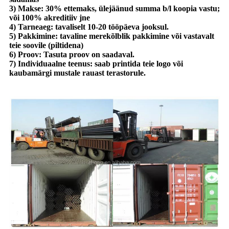
3) Makse: 30% ettemaks, ülejäänud summa b/l koopia vastu;
või 100% akreditiiv jne
4) Tarneaeg: tavaliselt 10-20 tööpäeva jooksul.
5) Pakkimine: tavaline merekõlblik pakkimine või vastavalt
teie soovile (piltidena)
6) Proov: Tasuta proov on saadaval.
7) Individuaalne teenus: saab printida teie logo või
kaubamärgi mustale rauast terastorule.