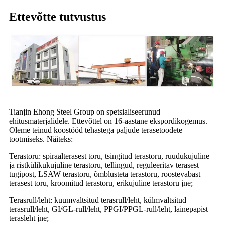
Ettevõtte tutvustus
Tianjin Ehong Steel Group on spetsialiseerunud
ehitusmaterjalidele. Ettevõttel on 16-aastane ekspordikogemus.
Oleme teinud koostööd tehastega paljude terasetoodete
tootmiseks. Näiteks:
Terastoru: spiraalterasest toru, tsingitud terastoru, ruudukujuline
ja ristkülikukujuline terastoru, tellingud, reguleeritav terasest
tugipost, LSAW terastoru, õmblusteta terastoru, roostevabast
terasest toru, kroomitud terastoru, erikujuline terastoru jne;
Terasrull/leht: kuumvaltsitud terasrull/leht, külmvaltsitud
terasrull/leht, GI/GL-rull/leht, PPGI/PPGL-rull/leht, lainepapist
terasleht jne;