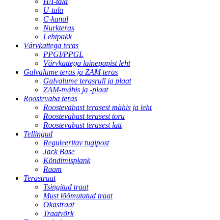
H/I-tala
U-tala
C-kanal
Nurkteras
Lehtpakk
Värvkattega teras
PPGI/PPGL
Värvkattega lainepapist leht
Galvalume teras ja ZAM teras
Galvalume terasrull ja plaat
ZAM-mähis ja -plaat
Roostevaba teras
Roostevabast terasest mähis ja leht
Roostevabast terasest toru
Roostevabast terasest latt
Tellingud
Reguleeritav tugipost
Jack Base
Kõndimisplank
Raam
Terastraat
Tsingitud traat
Must lõõmutatud traat
Okastraat
Traatvõrk