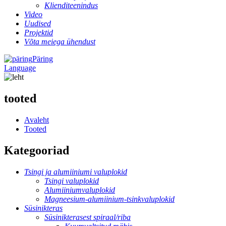
Klienditeenindus
Video
Uudised
Projektid
Võta meiega ühendust
Päring
Language
tooted
Avaleht
Tooted
Kategooriad
Tsingi ja alumiiniumi valuplokid
Tsingi valuplokid
Alumiiniumvaluplokid
Magneesium-alumiinium-tsinkvaluplokid
Süsinikteras
Süsinikterasest spiraal/riba