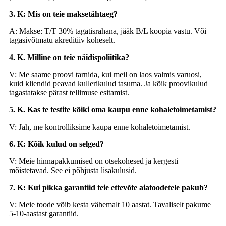
3. K: Mis on teie maksetähtaeg?
A: Makse: T/T 30% tagatisrahana, jääk B/L koopia vastu. Või
tagasivõtmatu akreditiiv koheselt.
4. K. Milline on teie näidispoliitika?
V: Me saame proovi tarnida, kui meil on laos valmis varuosi,
kuid kliendid peavad kullerikulud tasuma. Ja kõik proovikulud
tagastatakse pärast tellimuse esitamist.
5. K. Kas te testite kõiki oma kaupu enne kohaletoimetamist?
V: Jah, me kontrolliksime kaupa enne kohaletoimetamist.
6. K: Kõik kulud on selged?
V: Meie hinnapakkumised on otsekohesed ja kergesti
mõistetavad. See ei põhjusta lisakulusid.
7. K: Kui pikka garantiid teie ettevõte aiatoodetele pakub?
V: Meie toode võib kesta vähemalt 10 aastat. Tavaliselt pakume
5-10-aastast garantiid.