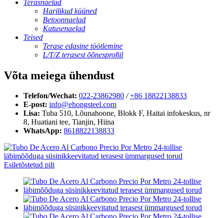
Terasnaelad
Harilikud küüned
Betoonnaelad
Katusenaelad
Teised
Terase edasine töötlemine
L/T/Z terasest õõnesprofiil
Võta meiega ühendust
Telefon/Wechat:
022-23862980
/
+86 18822138833
E-post:
info@ehongsteel.com
Lisa:
Tuba 510, Lõunahoone, Blokk F, Haitai infokeskus, nr
8, Huatiani tee, Tianjin, Hiina
WhatsApp:
8618822138833