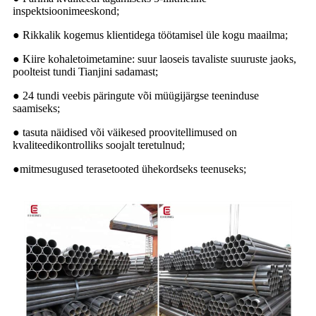
inspektsioonimeeskond;
● Rikkalik kogemus klientidega töötamisel üle kogu maailma;
● Kiire kohaletoimetamine: suur laoseis tavaliste suuruste jaoks,
poolteist tundi Tianjini sadamast;
● 24 tundi veebis päringute või müügijärgse teeninduse
saamiseks;
● tasuta näidised või väikesed proovitellimused on
kvaliteedikontrolliks soojalt teretulnud;
●
mitmesugused terasetooted ühekordseks teenuseks;