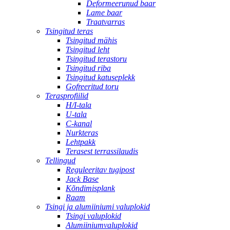
Deformeerunud baar
Lame baar
Traatvarras
Tsingitud teras
Tsingitud mähis
Tsingitud leht
Tsingitud terastoru
Tsingitud riba
Tsingitud katuseplekk
Gofreeritud toru
Terasprofiilid
H/I-tala
U-tala
C-kanal
Nurkteras
Lehtpakk
Terasest terrassilaudis
Tellingud
Reguleeritav tugipost
Jack Base
Kõndimisplank
Raam
Tsingi ja alumiiniumi valuplokid
Tsingi valuplokid
Alumiiniumvaluplokid