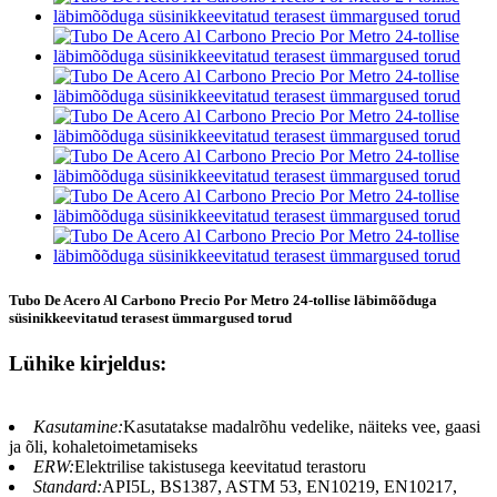
Tubo De Acero Al Carbono Precio Por Metro 24-tollise läbimõõduga
süsinikkeevitatud terasest ümmargused torud
Lühike kirjeldus:
Kasutamine:
Kasutatakse madalrõhu vedelike, näiteks vee, gaasi
ja õli, kohaletoimetamiseks
ERW:
Elektrilise takistusega keevitatud terastoru
Standard:
API5L, BS1387, ASTM 53, EN10219, EN10217,