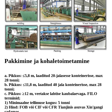
Pakkimine ja kohaletoimetamine
a. Pikkus: ≤5,8 m, laaditud 20-jalasesse konteinerisse, max
28 tonni;
b. Pikkus: ≤11,8 m, laaditud 40 jala konteinerisse, max 28
tonni;
c. Pikkus: ≥12 m, veetakse lahtise kaubalaevaga. FILO
terminid;
1) Minimaalne tellimuse kogus: 5 tonni
2) Hind: FOB või CIF või CFR Tianjinis asuvas Xin'gangi
sadamas