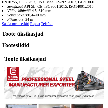
EN10255, JIS G3452, JIS G3444, AS/NZS1163, GB/T3091
Sertifikaat:
API 5L, CE, ISO9001:2015, ISO14001:2015
Väline läbimõõt:
15–610 mm
Seina paksus:
0,4–40 mm
Pikkus:
0,3–24 m
Saada meile e-kiri
E-post
Telefon
Toote üksikasjad
Tootesildid
Toote üksikasjad