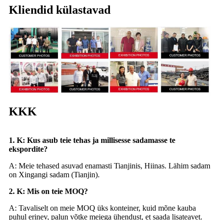
Kliendid külastavad
KKK
1. K: Kus asub teie tehas ja millisesse sadamasse te
ekspordite?
A: Meie tehased asuvad enamasti Tianjinis, Hiinas. Lähim sadam
on Xingangi sadam (Tianjin).
2. K: Mis on teie MOQ?
A: Tavaliselt on meie MOQ üks konteiner, kuid mõne kauba
puhul erinev, palun võtke meiega ühendust, et saada lisateavet.