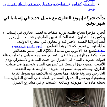
بدأت شركة إيهونغ التعاون مع عميل جديد في إسبانيا في شهر
يونيو.
بدأت شركة إيهونغ التعاون مع عميل جديد في إسبانيا في
شهر يونيو.
أنجزنا مؤخراً بنجاح طلبية توريد منفاخات لعميل تجاري في إسبانيا. لا
يعكس هذا التعاون الثقة المتبادلة بين الطرفين فحسب، بل يعزز
أيضاً إدراكنا لأهمية الاحترافية والتعاون في التجارة الدولية.
بدايةً، نود أن نقدم لكم نتاج هذا التعاون —
أنبوب تصريف مموج
مجلفن
يُصنع هذا الأنبوب من مادة Q235B، التي تتميز بخصائص
ميكانيكية ممتازة وسهولة في التصنيع، مما يجعله يلبي متطلبات بناء
قنوات تصريف المياه في الطرق من حيث المتانة والاستقرار. يؤدي
الأنبوب المموج دورًا رئيسيًا في تصريف المياه وتوجيهها في قنوات
الطرق، وتمنحه بنيته المموجة الفريدة مقاومة عالية للضغط
الخارجي ومرونة فائقة، مما يسمح له بالتكيف مع هبوط التربة
وتشوهها، ويضمن التشغيل المستقر للقناة على المدى الطويل، مما
يجعله مادة بناء موثوقة وشائعة الاستخدام في مشاريع الطرق.