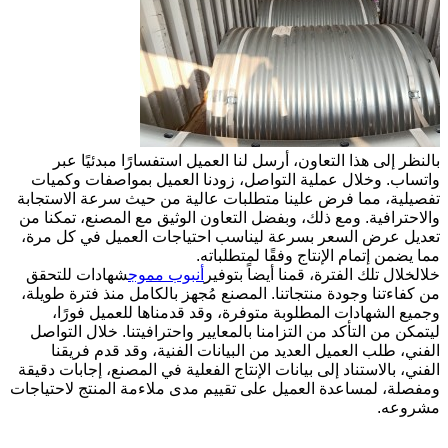
بالنظر إلى هذا التعاون، أرسل لنا العميل استفسارًا مبدئيًا عبر
واتساب. وخلال عملية التواصل، زودنا العميل بمواصفات وكميات
تفصيلية، مما فرض علينا متطلبات عالية من حيث سرعة الاستجابة
والاحترافية. ومع ذلك، وبفضل التعاون الوثيق مع المصنع، تمكنا من
تعديل عرض السعر بسرعة ليناسب احتياجات العميل في كل مرة،
مما يضمن إتمام الإنتاج وفقًا لمتطلباته.
خلال
خلال تلك الفترة، قمنا أيضاً بتوفير
أنبوب مموج
شهادات للتحقق
من كفاءتنا وجودة منتجاتنا. المصنع مُجهز بالكامل منذ فترة طويلة،
وجميع الشهادات المطلوبة متوفرة، وقد قدمناها للعميل فورًا،
ليتمكن من التأكد من التزامنا بالمعايير واحترافيتنا. خلال التواصل
الفني، طلب العميل العديد من البيانات الفنية، وقد قدم فريقنا
الفني، بالاستناد إلى بيانات الإنتاج الفعلية في المصنع، إجابات دقيقة
ومفصلة، ​​لمساعدة العميل على تقييم مدى ملاءمة المنتج لاحتياجات
مشروعه.