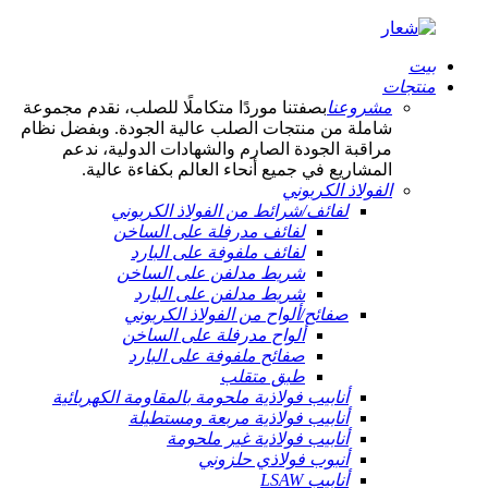
بيت
منتجات
مشروعنا
بصفتنا موردًا متكاملًا للصلب، نقدم مجموعة
شاملة من منتجات الصلب عالية الجودة. وبفضل نظام
مراقبة الجودة الصارم والشهادات الدولية، ندعم
المشاريع في جميع أنحاء العالم بكفاءة عالية.
الفولاذ الكربوني
لفائف/شرائط من الفولاذ الكربوني
لفائف مدرفلة على الساخن
لفائف ملفوفة على البارد
شريط مدلفن على الساخن
شريط مدلفن على البارد
صفائح/ألواح من الفولاذ الكربوني
ألواح مدرفلة على الساخن
صفائح ملفوفة على البارد
طبق متقلب
أنابيب فولاذية ملحومة بالمقاومة الكهربائية
أنابيب فولاذية مربعة ومستطيلة
أنابيب فولاذية غير ملحومة
أنبوب فولاذي حلزوني
أنابيب LSAW