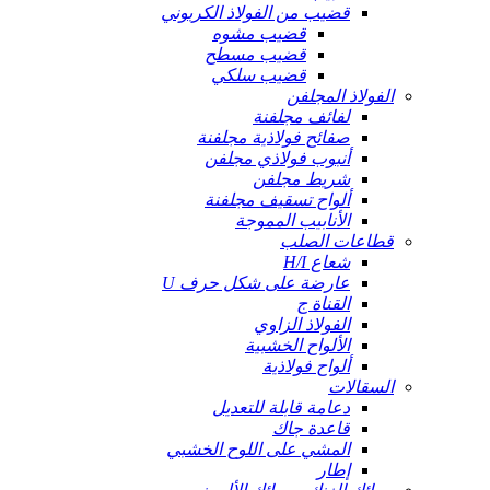
قضيب من الفولاذ الكربوني
قضيب مشوه
قضيب مسطح
قضيب سلكي
الفولاذ المجلفن
لفائف مجلفنة
صفائح فولاذية مجلفنة
أنبوب فولاذي مجلفن
شريط مجلفن
ألواح تسقيف مجلفنة
الأنابيب المموجة
قطاعات الصلب
شعاع H/I
عارضة على شكل حرف U
القناة ج
الفولاذ الزاوي
الألواح الخشبية
ألواح فولاذية
السقالات
دعامة قابلة للتعديل
قاعدة جاك
المشي على اللوح الخشبي
إطار