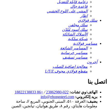
دعامة قابلة للتعديل
قاعدة جاك
المشي على اللوح الخشبي
إطار
سلك فولاذي
سلك مجلفن
سلك أسود مُلدّن
الأسلاك الشائكة
شبكة سلكية
مسامير فولاذية
المسامير الشائعة
مسامير خرسانية
مسامير تسقيف
آحرون
معالجة إضافية للصلب
مقطع فولاذي مجوف L/T/Z
اتصل بنا
الهاتف/وي تشات:
022-23862980
/
+86 18822138833
بريد إلكتروني:
info@ehongsteel.com
يضيف:
الغرفة ٥١٠، المبنى الجنوبي، المربع F، ساحة
معلومات هايتاي، رقم ٨، طريق هواتيان، تيانجين، الصين