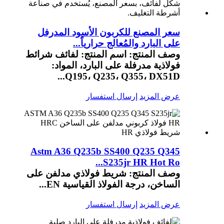
سعر المصنع للكربون الأسود المدرفل
على البارد والمُعالج حرارياً...
وصف المنتج: اسم المنتج: لفائف شرائط
فولاذية مدرفلة على البارد، المواد:
Q195، Q235، Q355، DX51D...
عرض المزيد
إرسال استفسار
Astm A36 Q235b SS400 Q235 Q345
S235jr HR Hot Ro...
وصف المنتج: شريط فولاذي مدلفن على
الساخن، درجة الفولاذ القياسية EN...
عرض المزيد
إرسال استفسار