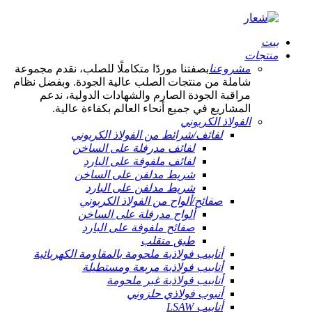
بيت
منتجات
مشروعنا
بصفتنا موردًا متكاملًا للصلب، نقدم مجموعة
شاملة من منتجات الصلب عالية الجودة. وبفضل نظام
مراقبة الجودة الصارم والشهادات الدولية، ندعم
المشاريع في جميع أنحاء العالم بكفاءة عالية.
الفولاذ الكربوني
لفائف/شرائط من الفولاذ الكربوني
لفائف مدرفلة على الساخن
لفائف ملفوفة على البارد
شريط مدلفن على الساخن
شريط مدلفن على البارد
صفائح/ألواح من الفولاذ الكربوني
ألواح مدرفلة على الساخن
صفائح ملفوفة على البارد
طبق متقلب
أنابيب فولاذية ملحومة بالمقاومة الكهربائية
أنابيب فولاذية مربعة ومستطيلة
أنابيب فولاذية غير ملحومة
أنبوب فولاذي حلزوني
أنابيب LSAW