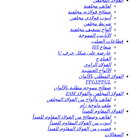
الفولاذ المجلفن
لفائف مجلفنة
صفائح فولاذية مجلفنة
أنبوب فولاذي مجلفن
شريط مجلفن
ألواح تسقيف مجلفنة
الأنابيب المموجة
قطاعات الصلب
شعاع H/I
عارضة على شكل حرف U
القناة ج
الفولاذ الزاوي
الألواح الخشبية
الفولاذ المطلي بالألوان
PPGI/PPGL
صفائح مموجة مطلية بالألوان
الفولاذ المجلفن والفولاذ ZAM
لفائف وألواح من الفولاذ المجلفن
ملف ولوحة زام
الفولاذ المقاوم للصدأ
لفائف وصفائح من الفولاذ المقاوم للصدأ
أنبوب من الفولاذ المقاوم للصدأ
قضيب من الفولاذ المقاوم للصدأ
السقالات