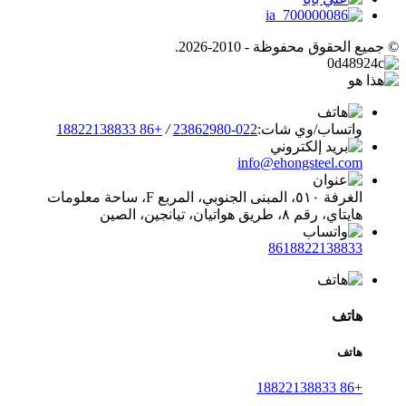
© جميع الحقوق محفوظة - 2010-2026.
واتساب/وي شات:
022-23862980
/
+86 18822138833
info@ehongsteel.com
الغرفة ٥١٠، المبنى الجنوبي، المربع F، ساحة معلومات
هايتاي، رقم ٨، طريق هواتيان، تيانجين، الصين
8618822138833
هاتف
هاتف
+86 18822138833