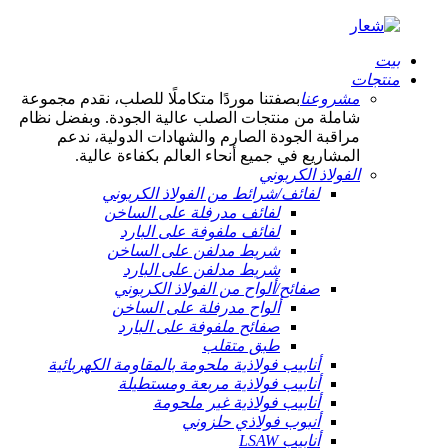
بيت
منتجات
مشروعنا
بصفتنا موردًا متكاملًا للصلب، نقدم مجموعة
شاملة من منتجات الصلب عالية الجودة. وبفضل نظام
مراقبة الجودة الصارم والشهادات الدولية، ندعم
المشاريع في جميع أنحاء العالم بكفاءة عالية.
الفولاذ الكربوني
لفائف/شرائط من الفولاذ الكربوني
لفائف مدرفلة على الساخن
لفائف ملفوفة على البارد
شريط مدلفن على الساخن
شريط مدلفن على البارد
صفائح/ألواح من الفولاذ الكربوني
ألواح مدرفلة على الساخن
صفائح ملفوفة على البارد
طبق متقلب
أنابيب فولاذية ملحومة بالمقاومة الكهربائية
أنابيب فولاذية مربعة ومستطيلة
أنابيب فولاذية غير ملحومة
أنبوب فولاذي حلزوني
أنابيب LSAW