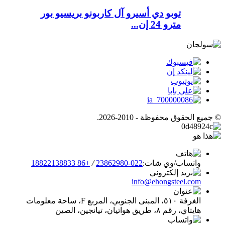
توبو دي أسيرو آل كاربونو بريسيو بور
مترو 24 إن...
© جميع الحقوق محفوظة - 2010-2026.
واتساب/وي شات:
022-23862980
/
+86 18822138833
info@ehongsteel.com
الغرفة ٥١٠، المبنى الجنوبي، المربع F، ساحة معلومات
هايتاي، رقم ٨، طريق هواتيان، تيانجين، الصين