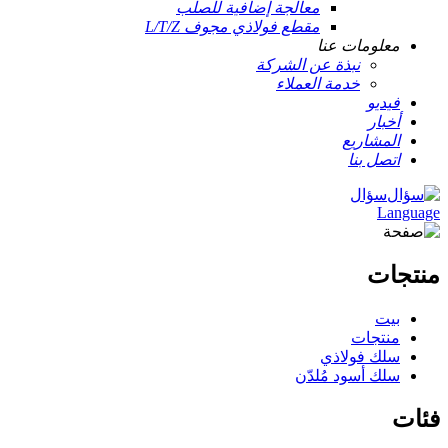
معالجة إضافية للصلب
مقطع فولاذي مجوف L/T/Z
معلومات عنا
نبذة عن الشركة
خدمة العملاء
فيديو
أخبار
المشاريع
اتصل بنا
سؤال
Language
منتجات
بيت
منتجات
سلك فولاذي
سلك أسود مُلدّن
فئات