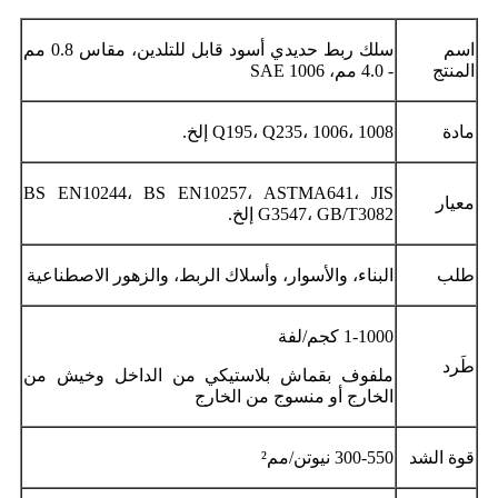
اسم
سلك ربط حديدي أسود قابل للتلدين، مقاس 0.8 مم
المنتج
- 4.0 مم، SAE 1006
مادة
Q195، Q235، 1006، 1008 إلخ.
BS EN10244، BS EN10257، ASTMA641، JIS
معيار
G3547، GB/T3082 إلخ.
طلب
البناء، والأسوار، وأسلاك الربط، والزهور الاصطناعية
1-1000 كجم/لفة
طَرد
ملفوف بقماش بلاستيكي من الداخل وخيش من
الخارج أو منسوج من الخارج
قوة الشد
300-550 نيوتن/مم²