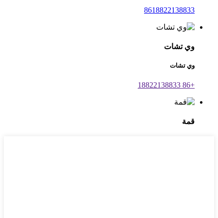
8618822138833
وي تشات
وي تشات
+86 18822138833
قمة