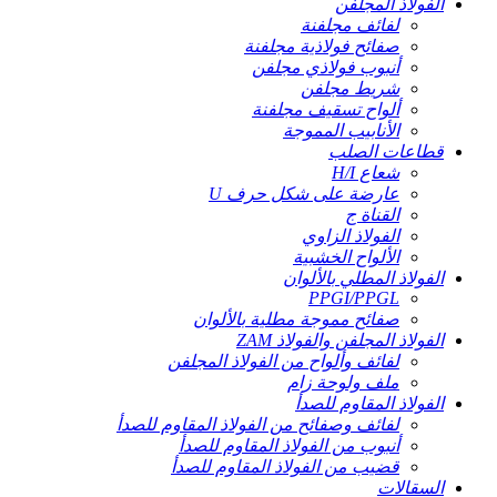
الفولاذ المجلفن
لفائف مجلفنة
صفائح فولاذية مجلفنة
أنبوب فولاذي مجلفن
شريط مجلفن
ألواح تسقيف مجلفنة
الأنابيب المموجة
قطاعات الصلب
شعاع H/I
عارضة على شكل حرف U
القناة ج
الفولاذ الزاوي
الألواح الخشبية
الفولاذ المطلي بالألوان
PPGI/PPGL
صفائح مموجة مطلية بالألوان
الفولاذ المجلفن والفولاذ ZAM
لفائف وألواح من الفولاذ المجلفن
ملف ولوحة زام
الفولاذ المقاوم للصدأ
لفائف وصفائح من الفولاذ المقاوم للصدأ
أنبوب من الفولاذ المقاوم للصدأ
قضيب من الفولاذ المقاوم للصدأ
السقالات