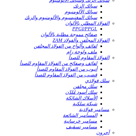
سبائك الزنك وسبائك الألومنيوم
سبائك الزنك
سبائك الألومنيوم
سبائك المغنيسيوم والألومنيوم والزنك
الفولاذ المطلي بالألوان
PPGI/PPGL
صفائح مموجة مطلية بالألوان
الفولاذ المجلفن والفولاذ ZAM
لفائف وألواح من الفولاذ المجلفن
ملف ولوحة زام
الفولاذ المقاوم للصدأ
لفائف وصفائح من الفولاذ المقاوم للصدأ
أنبوب من الفولاذ المقاوم للصدأ
قضيب من الفولاذ المقاوم للصدأ
سلك فولاذي
سلك مجلفن
سلك أسود مُلدّن
الأسلاك الشائكة
شبكة سلكية
مسامير فولاذية
المسامير الشائعة
مسامير خرسانية
مسامير تسقيف
آحرون