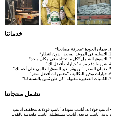
خدماتنا
1. ضمان الجودة "معرفة مصانعنا"
2. التسليم في الموعد المحدد "بدون انتظار"
3. التسوق الشامل "كل ما تحتاجه في مكان واحد"
4. شروط دفع مرنة "خيارات أفضل لك"
5. ضمان السعر: "لن يؤثر تغير السوق العالمي على أعمالك"
6. خيارات توفير التكاليف "نضمن لك أفضل سعر"
7. الكميات الصغيرة مقبولة "كل طن ثمين بالنسبة لنا"
تشمل منتجاتنا
• أنابيب فولاذية: أنابيب سوداء، أنابيب فولاذية مجلفنة، أنابيب
دائرية، أنابيب مربعة، أنابيب مستطيلة، أنابيب ملحومة بالقوس