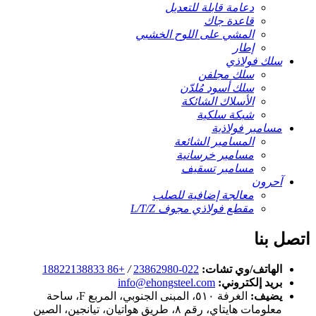
دعامة قابلة للتعديل
قاعدة جاك
المشي على اللوح الخشبي
إطار
سلك فولاذي
سلك مجلفن
سلك أسود مُلدّن
الأسلاك الشائكة
شبكة سلكية
مسامير فولاذية
المسامير الشائعة
مسامير خرسانية
مسامير تسقيف
آحرون
معالجة إضافية للصلب
مقطع فولاذي مجوف L/T/Z
اتصل بنا
الهاتف/وي تشات:
022-23862980
/
+86 18822138833
بريد إلكتروني:
info@ehongsteel.com
يضيف:
الغرفة ٥١٠، المبنى الجنوبي، المربع F، ساحة
معلومات هايتاي، رقم ٨، طريق هواتيان، تيانجين، الصين