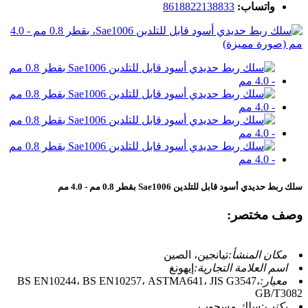
واتساب:
8618822138833
سلك ربط حديدي أسود قابل للتلدين Sae1006 بقطر 0.8 مم - 4.0 مم
وصف مختصر:
مكان المنشأ:
تيانجين، الصين
اسم العلامة التجارية:
إيهونغ
معيار:
BS EN10244، BS EN10257، ASTMA641، JIS G3547،
GB/T3082
يكتب:
سلك مسحوب