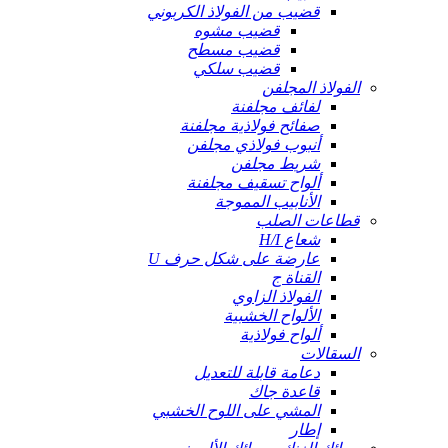
قضيب من الفولاذ الكربوني
قضيب مشوه
قضيب مسطح
قضيب سلكي
الفولاذ المجلفن
لفائف مجلفنة
صفائح فولاذية مجلفنة
أنبوب فولاذي مجلفن
شريط مجلفن
ألواح تسقيف مجلفنة
الأنابيب المموجة
قطاعات الصلب
شعاع H/I
عارضة على شكل حرف U
القناة ج
الفولاذ الزاوي
الألواح الخشبية
ألواح فولاذية
السقالات
دعامة قابلة للتعديل
قاعدة جاك
المشي على اللوح الخشبي
إطار