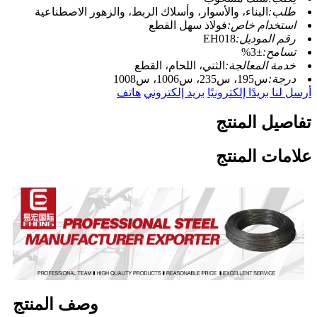
طلب:
البناء، والأسوار، وأسلاك الربط، والزهور الاصطناعية
استخدام خاص:
فولاذ سهل القطع
رقم الموديل:
EH018
تسامح:
±3%
خدمة المعالجة:
الثني، اللحام، القطع
درجة:
س195، س235، س1006، س1008
أرسل لنا بريدًا إلكترونيًا
بريد إلكتروني
هاتف
تفاصيل المنتج
علامات المنتج
وصف المنتج