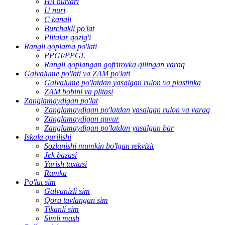
H/I nurlari
U nuri
C kanali
Burchakli po'lat
Plitalar qozig'i
Rangli qoplama po'lati
PPGI/PPGL
Rangli qoplangan gofrirovka qilingan varaq
Galvalume po'lati va ZAM po'lati
Galvalume po'latdan yasalgan rulon va plastinka
ZAM bobini va plitasi
Zanglamaydigan po'lat
Zanglamaydigan po'latdan yasalgan rulon va varaq
Zanglamaydigan quvur
Zanglamaydigan po'latdan yasalgan bar
Iskala qurilishi
Sozlanishi mumkin bo'lgan rekvizit
Jek bazasi
Yurish taxtasi
Ramka
Po'lat sim
Galvanizli sim
Qora tavlangan sim
Tikanli sim
Simli mash