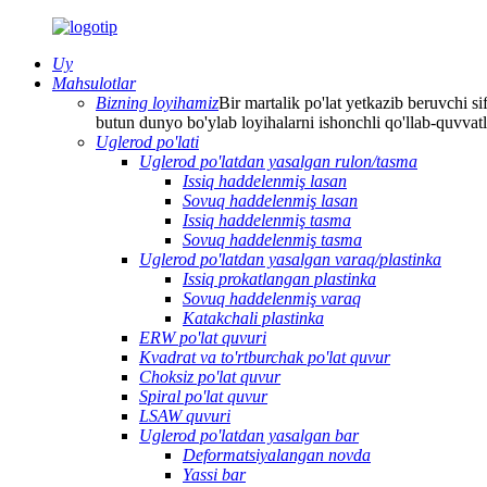
Uy
Mahsulotlar
Bizning loyihamiz
Bir martalik po'lat yetkazib beruvchi sif
butun dunyo bo'ylab loyihalarni ishonchli qo'llab-quvvat
Uglerod po'lati
Uglerod po'latdan yasalgan rulon/tasma
Issiq haddelenmiş lasan
Sovuq haddelenmiş lasan
Issiq haddelenmiş tasma
Sovuq haddelenmiş tasma
Uglerod po'latdan yasalgan varaq/plastinka
Issiq prokatlangan plastinka
Sovuq haddelenmiş varaq
Katakchali plastinka
ERW po'lat quvuri
Kvadrat va to'rtburchak po'lat quvur
Choksiz po'lat quvur
Spiral po'lat quvur
LSAW quvuri
Uglerod po'latdan yasalgan bar
Deformatsiyalangan novda
Yassi bar