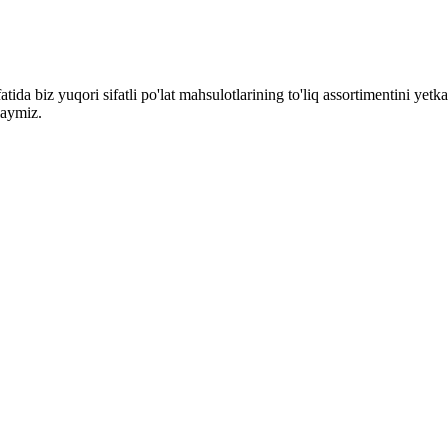
atida biz yuqori sifatli po'lat mahsulotlarining to'liq assortimentini yetka
laymiz.