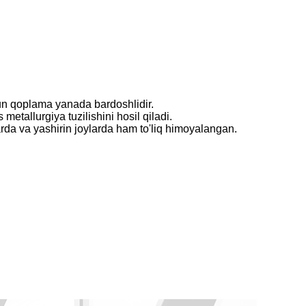
chun qoplama yanada bardoshlidir.
etallurgiya tuzilishini hosil qiladi.
rda va yashirin joylarda ham to'liq himoyalangan.