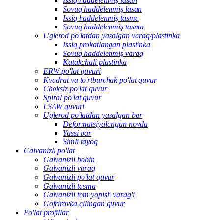
Issiq haddelenmiş lasan
Sovuq haddelenmiş lasan
Issiq haddelenmiş tasma
Sovuq haddelenmiş tasma
Uglerod po'latdan yasalgan varaq/plastinka
Issiq prokatlangan plastinka
Sovuq haddelenmiş varaq
Katakchali plastinka
ERW po'lat quvuri
Kvadrat va to'rtburchak po'lat quvur
Choksiz po'lat quvur
Spiral po'lat quvur
LSAW quvuri
Uglerod po'latdan yasalgan bar
Deformatsiyalangan novda
Yassi bar
Simli tayoq
Galvanizli po'lat
Galvanizli bobin
Galvanizli varaq
Galvanizli po'lat quvur
Galvanizli tasma
Galvanizli tom yopish varag'i
Gofrirovka qilingan quvur
Po'lat profillar