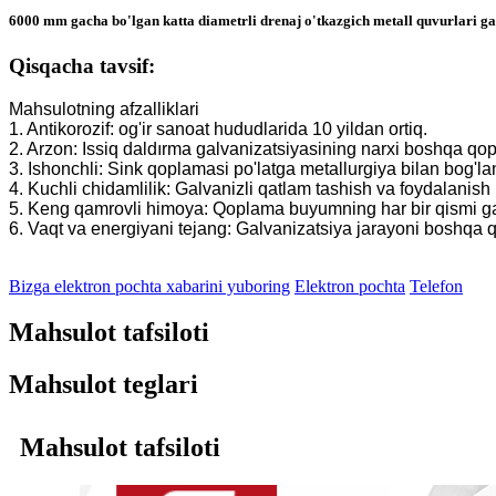
6000 mm gacha bo'lgan katta diametrli drenaj o'tkazgich metall quvurlari gal
Qisqacha tavsif:
Mahsulotning afzalliklari
1. Antikorozif: og'ir sanoat hududlarida 10 yildan ortiq.
2. Arzon: Issiq daldırma galvanizatsiyasining narxi boshqa q
3. Ishonchli: Sink qoplamasi po'latga metallurgiya bilan bog'l
4. Kuchli chidamlilik: Galvanizli qatlam tashish va foydalanis
5. Keng qamrovli himoya: Qoplama buyumning har bir qismi galv
6. Vaqt va energiyani tejang: Galvanizatsiya jarayoni boshqa
Bizga elektron pochta xabarini yuboring
Elektron pochta
Telefon
Mahsulot tafsiloti
Mahsulot teglari
Mahsulot tafsiloti