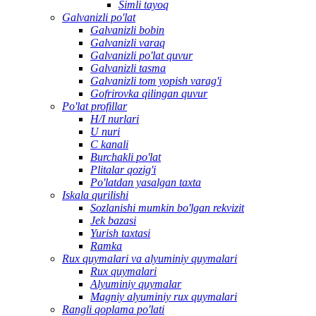
Simli tayoq
Galvanizli po'lat
Galvanizli bobin
Galvanizli varaq
Galvanizli po'lat quvur
Galvanizli tasma
Galvanizli tom yopish varag'i
Gofrirovka qilingan quvur
Po'lat profillar
H/I nurlari
U nuri
C kanali
Burchakli po'lat
Plitalar qozig'i
Po'latdan yasalgan taxta
Iskala qurilishi
Sozlanishi mumkin bo'lgan rekvizit
Jek bazasi
Yurish taxtasi
Ramka
Rux quymalari va alyuminiy quymalari
Rux quymalari
Alyuminiy quymalar
Magniy alyuminiy rux quymalari
Rangli qoplama po'lati