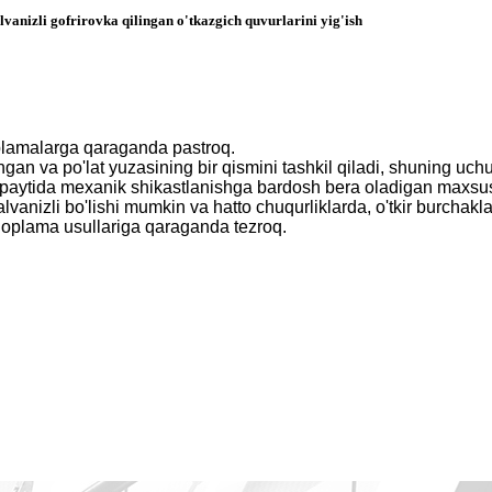
vanizli gofrirovka qilingan o'tkazgich quvurlarini yig'ish
oplamalarga qaraganda pastroq.
angan va po'lat yuzasining bir qismini tashkil qiladi, shuning u
h paytida mexanik shikastlanishga bardosh bera oladigan maxsus m
anizli bo'lishi mumkin va hatto chuqurliklarda, o'tkir burchakla
 qoplama usullariga qaraganda tezroq.