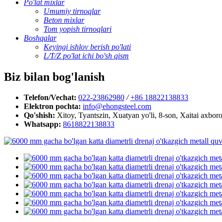
Po'lat mixlar
Umumiy tirnoqlar
Beton mixlar
Tom yopish tirnoqlari
Boshqalar
Keyingi ishlov berish po'lati
L/T/Z po'lat ichi bo'sh qism
Biz bilan bog'lanish
Telefon/Vechat:
022-23862980
/
+86 18822138833
Elektron pochta:
info@ehongsteel.com
Qo'shish:
Xitoy, Tyantszin, Xuatyan yo'li, 8-son, Xaitai axbo
Whatsapp:
8618822138833