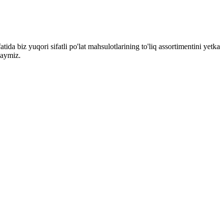
atida biz yuqori sifatli po'lat mahsulotlarining to'liq assortimentini yetka
laymiz.