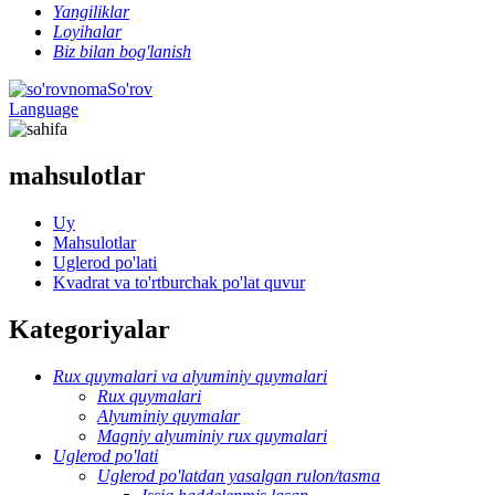
Yangiliklar
Loyihalar
Biz bilan bog'lanish
So'rov
Language
mahsulotlar
Uy
Mahsulotlar
Uglerod po'lati
Kvadrat va to'rtburchak po'lat quvur
Kategoriyalar
Rux quymalari va alyuminiy quymalari
Rux quymalari
Alyuminiy quymalar
Magniy alyuminiy rux quymalari
Uglerod po'lati
Uglerod po'latdan yasalgan rulon/tasma