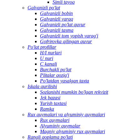
Simli tayoq
Galvanizli po'lat
Galvanizli bobin
Galvanizli varaq
Galvanizli po'lat quvur
Galvanizli tasma
Galvanizli tom yopish varag'i
Gofrirovka qilingan quvur
Po'lat profillar
H/I nurlari
U nuri
C kanali
Burchakli po'lat
Plitalar qozig'i
Po'latdan yasalgan taxta
Iskala qurilishi
Sozlanishi mumkin bo'lgan rekvizit
Jek bazasi
Yurish taxtasi
Ramka
Rux quymalari va alyuminiy quymalari
Rux quymalari
Alyuminiy quymalar
Magniy alyuminiy rux quymalari
Rangli qoplama po'lati