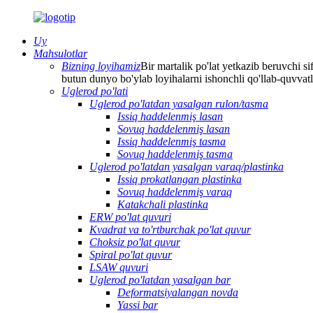
Uy
Mahsulotlar
Bizning loyihamiz
Bir martalik po'lat yetkazib beruvchi sif
butun dunyo bo'ylab loyihalarni ishonchli qo'llab-quvvat
Uglerod po'lati
Uglerod po'latdan yasalgan rulon/tasma
Issiq haddelenmiş lasan
Sovuq haddelenmiş lasan
Issiq haddelenmiş tasma
Sovuq haddelenmiş tasma
Uglerod po'latdan yasalgan varaq/plastinka
Issiq prokatlangan plastinka
Sovuq haddelenmiş varaq
Katakchali plastinka
ERW po'lat quvuri
Kvadrat va to'rtburchak po'lat quvur
Choksiz po'lat quvur
Spiral po'lat quvur
LSAW quvuri
Uglerod po'latdan yasalgan bar
Deformatsiyalangan novda
Yassi bar