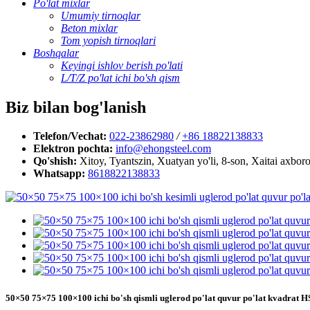
Po'lat mixlar
Umumiy tirnoqlar
Beton mixlar
Tom yopish tirnoqlari
Boshqalar
Keyingi ishlov berish po'lati
L/T/Z po'lat ichi bo'sh qism
Biz bilan bog'lanish
Telefon/Vechat:
022-23862980
/
+86 18822138833
Elektron pochta:
info@ehongsteel.com
Qo'shish:
Xitoy, Tyantszin, Xuatyan yo'li, 8-son, Xaitai axbo
Whatsapp:
8618822138833
50×50 75×75 100×100 ichi bo'sh qismli uglerod po'lat quvur po'lat kvadrat 