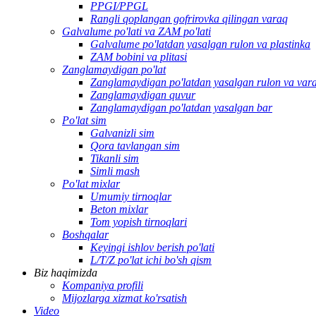
PPGI/PPGL
Rangli qoplangan gofrirovka qilingan varaq
Galvalume po'lati va ZAM po'lati
Galvalume po'latdan yasalgan rulon va plastinka
ZAM bobini va plitasi
Zanglamaydigan po'lat
Zanglamaydigan po'latdan yasalgan rulon va var
Zanglamaydigan quvur
Zanglamaydigan po'latdan yasalgan bar
Po'lat sim
Galvanizli sim
Qora tavlangan sim
Tikanli sim
Simli mash
Po'lat mixlar
Umumiy tirnoqlar
Beton mixlar
Tom yopish tirnoqlari
Boshqalar
Keyingi ishlov berish po'lati
L/T/Z po'lat ichi bo'sh qism
Biz haqimizda
Kompaniya profili
Mijozlarga xizmat ko'rsatish
Video