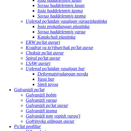
Issiq haddelenmiş lasan
Sovuq haddelenmiş lasan
Issiq haddelenmiş tasma
Sovuq haddelenmiş tasma
Uglerod po'latdan yasalgan varaq/plastinka
Issiq prokatlangan plastinka
Sovuq haddelenmiş varaq
Katakchali plastinka
ERW po'lat quvuri
Kvadrat va to'rtburchak po'lat quvur
Choksiz po'lat quvur
Spiral po'lat quvur
LSAW quvuri
Uglerod po'latdan yasalgan bar
Deformatsiyalangan novda
Yassi bar
Simli tayoq
Galvanizli po'lat
Galvanizli bobin
Galvanizli varaq
Galvanizli po'lat quvur
Galvanizli tasma
Galvanizli tom yopish varag'i
Gofrirovka qilingan quvur
Po'lat profillar