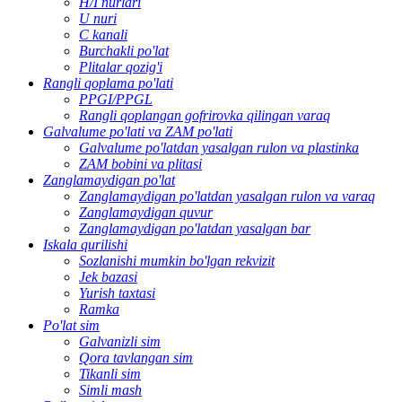
H/I nurlari
U nuri
C kanali
Burchakli po'lat
Plitalar qozig'i
Rangli qoplama po'lati
PPGI/PPGL
Rangli qoplangan gofrirovka qilingan varaq
Galvalume po'lati va ZAM po'lati
Galvalume po'latdan yasalgan rulon va plastinka
ZAM bobini va plitasi
Zanglamaydigan po'lat
Zanglamaydigan po'latdan yasalgan rulon va varaq
Zanglamaydigan quvur
Zanglamaydigan po'latdan yasalgan bar
Iskala qurilishi
Sozlanishi mumkin bo'lgan rekvizit
Jek bazasi
Yurish taxtasi
Ramka
Po'lat sim
Galvanizli sim
Qora tavlangan sim
Tikanli sim
Simli mash