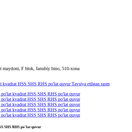
rot maydoni, F blok, Janubiy bino, 510-xona
HSS SHS RHS po'lat quvur