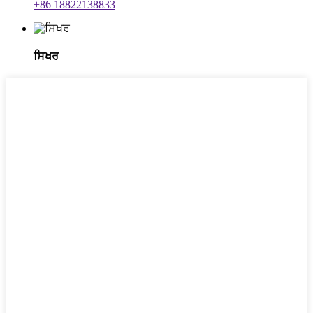
+86 18822138833
ਸਿਖਰ