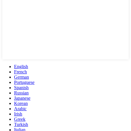
English
French
German
Portuguese
Spanish
Russian
Japanese
Korean
Arabic
Irish
Greek
Turkish
Italian