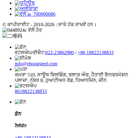
© ਕਾਪੀਰਾਈਟ - 2010-2026 : ਸਾਰੇ ਹੱਕ ਰਾਖਵੇਂ ਹਨ।
ਵਟਸਐਪ/ਵੀਚੈਟ:
022-23862980
/
+86 18822138833
info@ehongsteel.com
ਕਮਰਾ 510, ਸਾਊਥ ਬਿਲਡਿੰਗ, ਬਲਾਕ ਐਫ, ਹੈਤਾਈ ਇਨਫਰਮੇਸ਼ਨ
ਪਲਾਜ਼ਾ, ਨੰਬਰ 8, ਹੁਆਟੀਅਨ ਰੋਡ, ਤਿਆਨਜਿਨ, ਚੀਨ
8618822138833
ਫ਼ੋਨ
ਟੈਲੀਫ਼ੋਨ
+86 18822138833