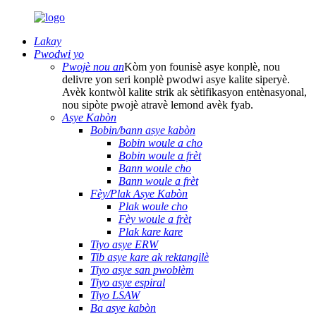
Lakay
Pwodwi yo
Pwojè nou an
Kòm yon founisè asye konplè, nou
delivre yon seri konplè pwodwi asye kalite siperyè.
Avèk kontwòl kalite strik ak sètifikasyon entènasyonal,
nou sipòte pwojè atravè lemond avèk fyab.
Asye Kabòn
Bobin/bann asye kabòn
Bobin woule a cho
Bobin woule a frèt
Bann woule cho
Bann woule a frèt
Fèy/Plak Asye Kabòn
Plak woule cho
Fèy woule a frèt
Plak kare kare
Tiyo asye ERW
Tib asye kare ak rektangilè
Tiyo asye san pwoblèm
Tiyo asye espiral
Tiyo LSAW
Ba asye kabòn