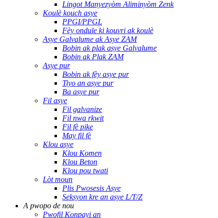
Lingot Manyezyòm Aliminyòm Zenk
Koulè kouch asye
PPGI/PPGL
Fèy ondule ki kouvri ak koulè
Asye Galvalume ak Asye ZAM
Bobin ak plak asye Galvalume
Bobin ak Plak ZAM
Asye pur
Bobin ak fèy asye pur
Tiyo an asye pur
Ba asye pur
Fil asye
Fil galvanize
Fil nwa rkwit
Fil fè pike
May fil fè
Klou asye
Klou Komen
Klou Beton
Klou pou twati
Lòt moun
Plis Pwosesis Asye
Seksyon kre an asye L/T/Z
A pwopo de nou
Pwofil Konpayi an