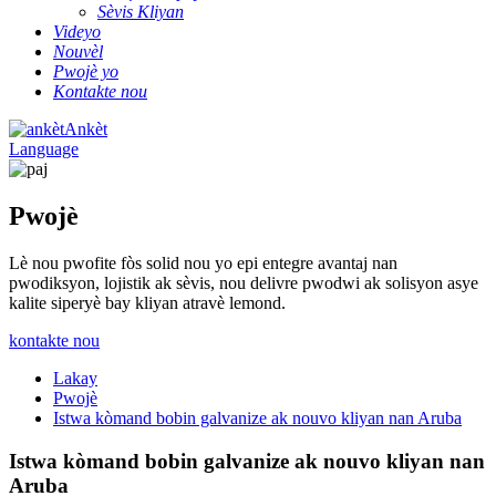
Sèvis Kliyan
Videyo
Nouvèl
Pwojè yo
Kontakte nou
Ankèt
Language
Pwojè
Lè nou pwofite fòs solid nou yo epi entegre avantaj nan
pwodiksyon, lojistik ak sèvis, nou delivre pwodwi ak solisyon asye
kalite siperyè bay kliyan atravè lemond.
kontakte nou
Lakay
Pwojè
Istwa kòmand bobin galvanize ak nouvo kliyan nan Aruba
Istwa kòmand bobin galvanize ak nouvo kliyan nan
Aruba