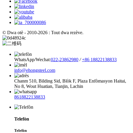
© Dwa otè - 2010-2026 : Tout dwa rezève.
WhatsApp/Wechat:
022-23862980
/
+86 18822138833
info@ehongsteel.com
Chanm 510, Bilding Sid, Blòk F, Plaza Enfòmasyon Haitai,
No 8, Wout Huatian, Tianjin, Lachin
8618822138833
Telefòn
Telefòn