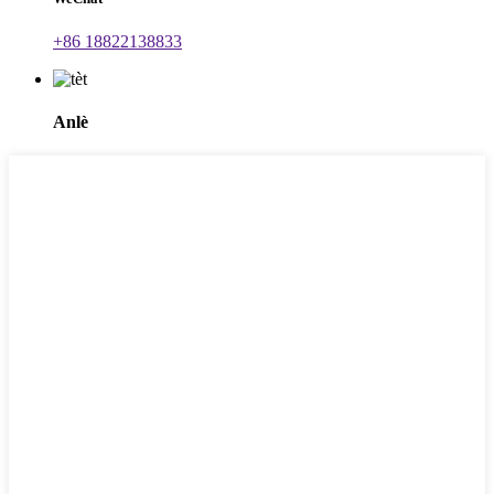
+86 18822138833
Anlè