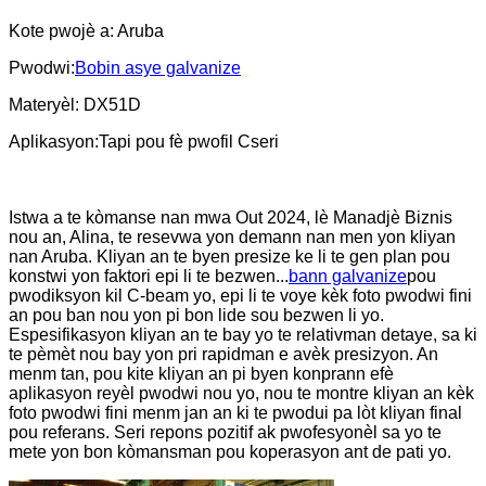
Kote pwojè a: Aruba
Pwodwi:
Bobin asye galvanize
Materyèl: DX51D
Aplikasyon:
Tapi pou fè pwofil C
seri
Istwa a te kòmanse nan mwa Out 2024, lè Manadjè Biznis
nou an, Alina, te resevwa yon demann nan men yon kliyan
nan Aruba. Kliyan an te byen presize ke li te gen plan pou
konstwi yon faktori epi li te bezwen...
bann galvanize
pou
pwodiksyon kil C-beam yo, epi li te voye kèk foto pwodwi fini
an pou ban nou yon pi bon lide sou bezwen li yo.
Espesifikasyon kliyan an te bay yo te relativman detaye, sa ki
te pèmèt nou bay yon pri rapidman e avèk presizyon. An
menm tan, pou kite kliyan an pi byen konprann efè
aplikasyon reyèl pwodwi nou yo, nou te montre kliyan an kèk
foto pwodwi fini menm jan an ki te pwodui pa lòt kliyan final
pou referans. Seri repons pozitif ak pwofesyonèl sa yo te
mete yon bon kòmansman pou koperasyon ant de pati yo.