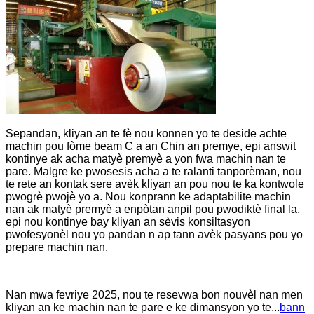
Sepandan, kliyan an te fè nou konnen yo te deside achte
machin pou fòme beam C a an Chin an premye, epi answit
kontinye ak acha matyè premyè a yon fwa machin nan te
pare. Malgre ke pwosesis acha a te ralanti tanporèman, nou
te rete an kontak sere avèk kliyan an pou nou te ka kontwole
pwogrè pwojè yo a. Nou konprann ke adaptabilite machin
nan ak matyè premyè a enpòtan anpil pou pwodiktè final la,
epi nou kontinye bay kliyan an sèvis konsiltasyon
pwofesyonèl nou yo pandan n ap tann avèk pasyans pou yo
prepare machin nan.
Nan mwa fevriye 2025, nou te resevwa bon nouvèl nan men
kliyan an ke machin nan te pare e ke dimansyon yo te...
bann