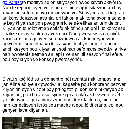
galvanize
te modifye selon sitiyasyon pwodiksyon aktyèl la.
Nou te reponn byen vit lè nou te mete ajou sitasyon an bay
kliyan an selon nouvo dimansyon yo. Sitasyon an, ki te pran
an konsiderasyon avantaj pri faktori a ak kondisyon mache a,
te bay kliyan an yon pwogram ki te trè efikas an tèm de pri.
Kliyan an te relativman satisfè ak òf nou an epi li te kòmanse
finalize detay kontra a avèk nou. Nan pwosesis sa a, avèk
konesans nou genyen sou pwodwi a ak konpreyansyon
apwofondi sou senaryo itilizasyon final yo, nou te reponn
anpil kesyon pou kliyan an, soti nan pèfòmans pwodwi a rive
nan pwosesis tretman an, epi rive nan itilizasyon final efè a,
pou bay kliyan yo konsèy pwofesyonèl.
Siyati siksè lòd sa a demontre nèt avantaj inik konpayi an:
jan Alina abitye ak pwodwi a, kapasite pou konprann bezwen
kliyan an byen vit epi bay pri egzat; pi bon kominikasyon ak
kliyan an, pou ba yo solisyon ki pi an akò ak bezwen reyèl
yo; ak avantaj pri apwovizyonman dirèk faktori a, men tou
nan konpetisyon feròs sou mache a pou fè diferans, epi pou
genyen favè kliyan an.