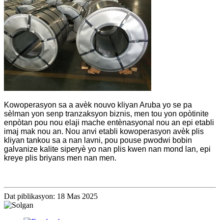
Kowoperasyon sa a avèk nouvo kliyan Aruba yo se pa
sèlman yon senp tranzaksyon biznis, men tou yon opòtinite
enpòtan pou nou elaji mache entènasyonal nou an epi etabli
imaj mak nou an. Nou anvi etabli kowoperasyon avèk plis
kliyan tankou sa a nan lavni, pou pouse pwodwi bobin
galvanize kalite siperyè yo nan plis kwen nan mond lan, epi
kreye plis briyans men nan men.
Dat piblikasyon: 18 Mas 2025