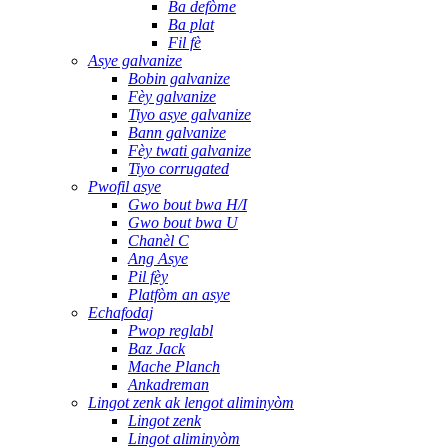
Ba defòme
Ba plat
Fil fè
Asye galvanize
Bobin galvanize
Fèy galvanize
Tiyo asye galvanize
Bann galvanize
Fèy twati galvanize
Tiyo corrugated
Pwofil asye
Gwo bout bwa H/I
Gwo bout bwa U
Chanèl C
Ang Asye
Pil fèy
Platfòm an asye
Echafodaj
Pwop reglabl
Baz Jack
Mache Planch
Ankadreman
Lingot zenk ak lengot aliminyòm
Lingot zenk
Lingot aliminyòm