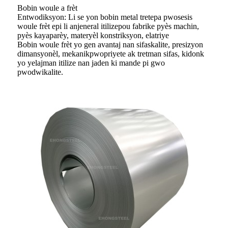
Bobin woule a frèt
Entwodiksyon: Li se yon bobin metal trete
pa pwosesis
woule frèt epi li anjeneral itilize
pou fabrike pyès machin,
pyès kay
aparèy, materyèl konstriksyon, elatriye
Bobin woule frèt yo gen avantaj nan sifas
kalite, presizyon
dimansyonèl, mekanik
pwopriyete ak tretman sifas, kidonk
yo ye
lajman itilize nan jaden ki mande pi gwo
pwodwi
kalite.