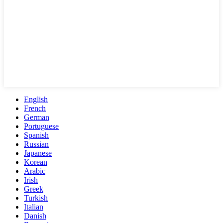
English
French
German
Portuguese
Spanish
Russian
Japanese
Korean
Arabic
Irish
Greek
Turkish
Italian
Danish