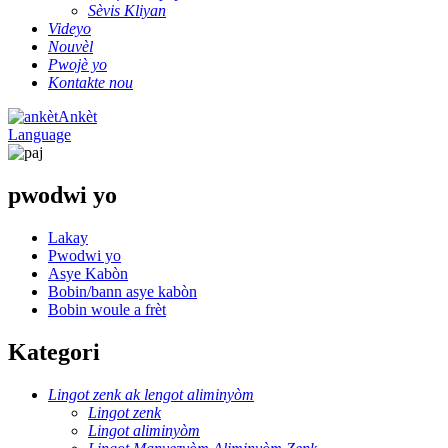
Sèvis Kliyan
Videyo
Nouvèl
Pwojè yo
Kontakte nou
Ankèt
Language
pwodwi yo
Lakay
Pwodwi yo
Asye Kabòn
Bobin/bann asye kabòn
Bobin woule a frèt
Kategori
Lingot zenk ak lengot aliminyòm
Lingot zenk
Lingot aliminyòm