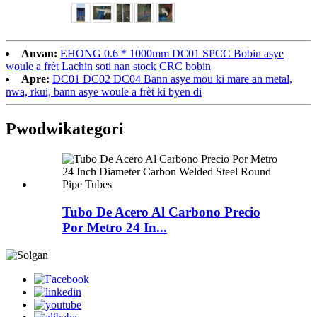
Anvan:
EHONG 0.6 * 1000mm DC01 SPCC Bobin asye
woule a frèt Lachin soti nan stock CRC bobin
Apre:
DC01 DC02 DC04 Bann asye mou ki mare an metal,
nwa, rkui, bann asye woule a frèt ki byen di
Pwodwi
kategori
Tubo De Acero Al Carbono Precio
Por Metro 24 In...