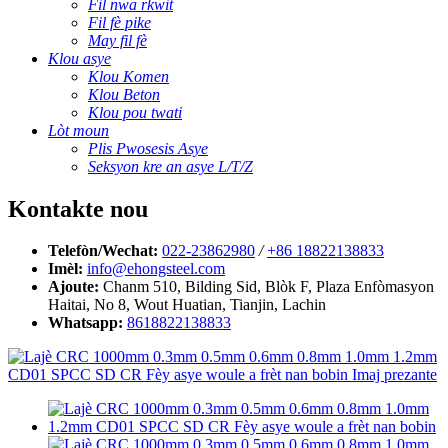
Fil nwa rkwit
Fil fè pike
May fil fè
Klou asye
Klou Komen
Klou Beton
Klou pou twati
Lòt moun
Plis Pwosesis Asye
Seksyon kre an asye L/T/Z
Kontakte nou
Telefòn/Wechat:
022-23862980
/
+86 18822138833
Imèl:
info@ehongsteel.com
Ajoute:
Chanm 510, Bilding Sid, Blòk F, Plaza Enfòmasyon
Haitai, No 8, Wout Huatian, Tianjin, Lachin
Whatsapp:
8618822138833