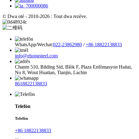
© Dwa otè - 2010-2026 : Tout dwa rezève.
WhatsApp/Wechat:
022-23862980
/
+86 18822138833
info@ehongsteel.com
Chanm 510, Bilding Sid, Blòk F, Plaza Enfòmasyon Haitai,
No 8, Wout Huatian, Tianjin, Lachin
8618822138833
Telefòn
Telefòn
+86 18822138833