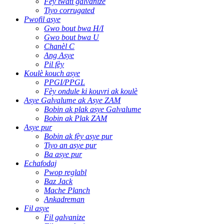
Fèy twati galvanize
Tiyo corrugated
Pwofil asye
Gwo bout bwa H/I
Gwo bout bwa U
Chanèl C
Ang Asye
Pil fèy
Koulè kouch asye
PPGI/PPGL
Fèy ondule ki kouvri ak koulè
Asye Galvalume ak Asye ZAM
Bobin ak plak asye Galvalume
Bobin ak Plak ZAM
Asye pur
Bobin ak fèy asye pur
Tiyo an asye pur
Ba asye pur
Echafodaj
Pwop reglabl
Baz Jack
Mache Planch
Ankadreman
Fil asye
Fil galvanize