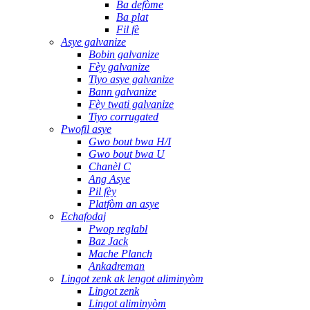
Ba defòme
Ba plat
Fil fè
Asye galvanize
Bobin galvanize
Fèy galvanize
Tiyo asye galvanize
Bann galvanize
Fèy twati galvanize
Tiyo corrugated
Pwofil asye
Gwo bout bwa H/I
Gwo bout bwa U
Chanèl C
Ang Asye
Pil fèy
Platfòm an asye
Echafodaj
Pwop reglabl
Baz Jack
Mache Planch
Ankadreman
Lingot zenk ak lengot aliminyòm
Lingot zenk
Lingot aliminyòm