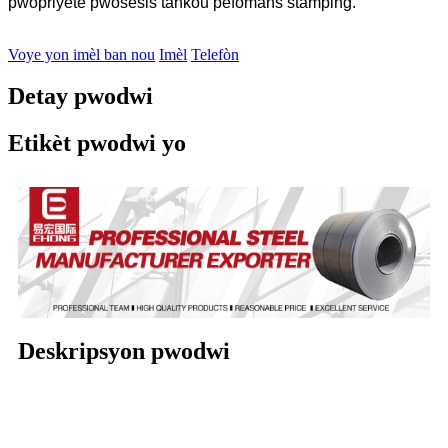
pwopriyete pwosesis tankou pèfòmans stamping.
Voye yon imèl ban nou
Imèl
Telefòn
Detay pwodwi
Etikèt pwodwi yo
Deskripsyon pwodwi