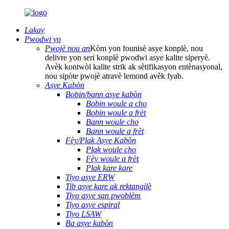
Lakay
Pwodwi yo
Pwojè nou an
Kòm yon founisè asye konplè, nou
delivre yon seri konplè pwodwi asye kalite siperyè.
Avèk kontwòl kalite strik ak sètifikasyon entènasyonal,
nou sipòte pwojè atravè lemond avèk fyab.
Asye Kabòn
Bobin/bann asye kabòn
Bobin woule a cho
Bobin woule a frèt
Bann woule cho
Bann woule a frèt
Fèy/Plak Asye Kabòn
Plak woule cho
Fèy woule a frèt
Plak kare kare
Tiyo asye ERW
Tib asye kare ak rektangilè
Tiyo asye san pwoblèm
Tiyo asye espiral
Tiyo LSAW
Ba asye kabòn