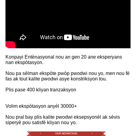
Konpayi Entènasyonal nou an gen 20 ane eksperyans
nan ekspòtasyon.
Nou pa sèlman ekspòte pwòp pwodwi nou yo, men nou fè
fas ak tout kalite pwodwi asye konstriksyon tou.
Plis pase 400 kliyan tranzaksyon
Volim ekspòtasyon anyèl 30000+
Nou pral bay plis kalite pwodwi eksepsyonèl ak sèvis
siperyè pou satisfè kliyan nou yo.