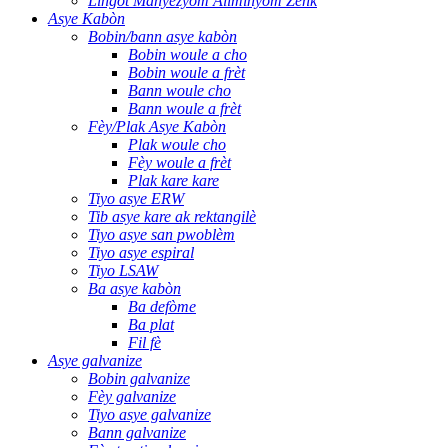
Lingot Manyezyòm Aliminyòm Zenk
Asye Kabòn
Bobin/bann asye kabòn
Bobin woule a cho
Bobin woule a frèt
Bann woule cho
Bann woule a frèt
Fèy/Plak Asye Kabòn
Plak woule cho
Fèy woule a frèt
Plak kare kare
Tiyo asye ERW
Tib asye kare ak rektangilè
Tiyo asye san pwoblèm
Tiyo asye espiral
Tiyo LSAW
Ba asye kabòn
Ba defòme
Ba plat
Fil fè
Asye galvanize
Bobin galvanize
Fèy galvanize
Tiyo asye galvanize
Bann galvanize