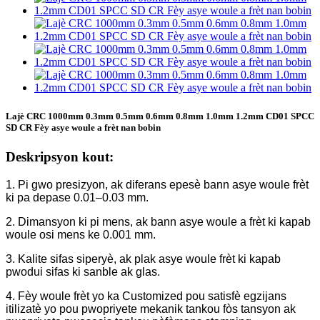
Lajè CRC 1000mm 0.3mm 0.5mm 0.6mm 0.8mm 1.0mm 1.2mm CD01 SPCC
SD CR Fèy asye woule a frèt nan bobin
Deskripsyon kout:
1. Pi gwo presizyon, ak diferans epesè bann asye woule frèt
ki pa depase 0.01–0.03 mm.
2. Dimansyon ki pi mens, ak bann asye woule a frèt ki kapab
woule osi mens ke 0.001 mm.
3. Kalite sifas siperyè, ak plak asye woule frèt ki kapab
pwodui sifas ki sanble ak glas.
4. Fèy woule frèt yo ka Customized pou satisfè egzijans
itilizatè yo pou pwopriyete mekanik tankou fòs tansyon ak