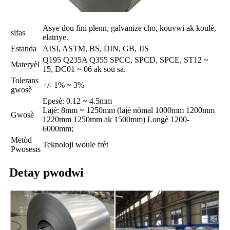
Asye dou fini plenn, galvanize cho, kouvwi ak koulè,
sifas
elatriye.
Estanda
AISI, ASTM, BS, DIN, GB, JIS
Q195 Q235A Q355 SPCC, SPCD, SPCE, ST12 ~
Materyèl
15, DC01 ~ 06 ak sou sa.
Tolerans
+/- 1% ~ 3%
gwosè
Epesè: 0.12 ~ 4.5mm
Lajè: 8mm ~ 1250mm (lajè nòmal 1000mm 1200mm
Gwosè
1220mm 1250mm ak 1500mm) Longè 1200-
6000mm;
Metòd
Teknoloji woule frèt
Pwosesis
Detay pwodwi