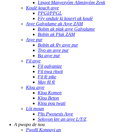
Lingot Manyezyòm Aliminyòm Zenk
Koulè kouch asye
PPGI/PPGL
Fèy ondule ki kouvri ak koulè
Asye Galvalume ak Asye ZAM
Bobin ak plak asye Galvalume
Bobin ak Plak ZAM
Asye pur
Bobin ak fèy asye pur
Tiyo an asye pur
Ba asye pur
Fil asye
Fil galvanize
Fil nwa rkwit
Fil fè pike
May fil fè
Klou asye
Klou Komen
Klou Beton
Klou pou twati
Lòt moun
Plis Pwosesis Asye
Seksyon kre an asye L/T/Z
A pwopo de nou
Pwofil Konpayi an