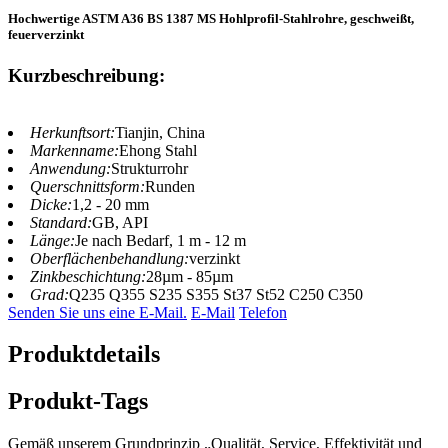
Hochwertige ASTM A36 BS 1387 MS Hohlprofil-Stahlrohre, geschweißt,
feuerverzinkt
Kurzbeschreibung:
Herkunftsort:
Tianjin, China
Markenname:
Ehong Stahl
Anwendung:
Strukturrohr
Querschnittsform:
Runden
Dicke:
1,2 - 20 mm
Standard:
GB, API
Länge:
Je nach Bedarf, 1 m - 12 m
Oberflächenbehandlung:
verzinkt
Zinkbeschichtung:
28µm - 85µm
Grad:
Q235 Q355 S235 S355 St37 St52 C250 C350
Senden Sie uns eine E-Mail.
E-Mail
Telefon
Produktdetails
Produkt-Tags
Gemäß unserem Grundprinzip „Qualität, Service, Effektivität und