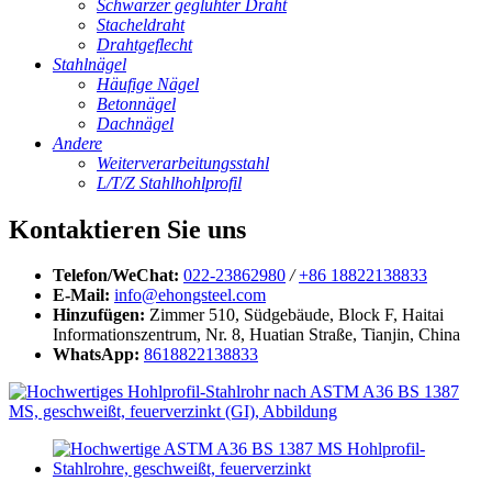
Schwarzer geglühter Draht
Stacheldraht
Drahtgeflecht
Stahlnägel
Häufige Nägel
Betonnägel
Dachnägel
Andere
Weiterverarbeitungsstahl
L/T/Z Stahlhohlprofil
Kontaktieren Sie uns
Telefon/WeChat:
022-23862980
/
+86 18822138833
E-Mail:
info@ehongsteel.com
Hinzufügen:
Zimmer 510, Südgebäude, Block F, Haitai
Informationszentrum, Nr. 8, Huatian Straße, Tianjin, China
WhatsApp:
8618822138833