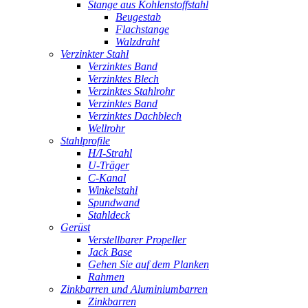
Stange aus Kohlenstoffstahl
Beugestab
Flachstange
Walzdraht
Verzinkter Stahl
Verzinktes Band
Verzinktes Blech
Verzinktes Stahlrohr
Verzinktes Band
Verzinktes Dachblech
Wellrohr
Stahlprofile
H/I-Strahl
U-Träger
C-Kanal
Winkelstahl
Spundwand
Stahldeck
Gerüst
Verstellbarer Propeller
Jack Base
Gehen Sie auf dem Planken
Rahmen
Zinkbarren und Aluminiumbarren
Zinkbarren