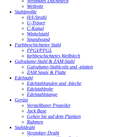
Verzinktes Dachblech
Wellrohr
Stahlprofile
H/I-Strahl
U-Träger
C-Kanal
Winkelstahl
Spundwand
Farbbeschichteter Stahl
PPGI/PPGL
farbbeschichtetes Wellblech
Galvalume-Stahl & ZAM-Stahl
Galvalume-Stahlcoils und -platten
ZAM Spule & Platte
Edelstahl
Edelstahlspulen und -bleche
Edelstahlrohr
Edelstahlstange
Gerüst
Verstellbarer Propeller
Jack Base
Gehen Sie auf dem Planken
Rahmen
Stahldraht
Verzinkter Draht