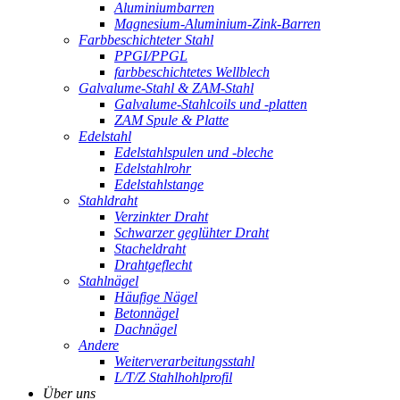
Aluminiumbarren
Magnesium-Aluminium-Zink-Barren
Farbbeschichteter Stahl
PPGI/PPGL
farbbeschichtetes Wellblech
Galvalume-Stahl & ZAM-Stahl
Galvalume-Stahlcoils und -platten
ZAM Spule & Platte
Edelstahl
Edelstahlspulen und -bleche
Edelstahlrohr
Edelstahlstange
Stahldraht
Verzinkter Draht
Schwarzer geglühter Draht
Stacheldraht
Drahtgeflecht
Stahlnägel
Häufige Nägel
Betonnägel
Dachnägel
Andere
Weiterverarbeitungsstahl
L/T/Z Stahlhohlprofil
Über uns