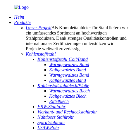
Heim
Produkte
Unser Projekt
Als Komplettanbieter für Stahl liefern wir
ein umfassendes Sortiment an hochwertigen
Stahlprodukten. Dank strenger Qualitätskontrollen und
internationaler Zertifizierungen unterstützen wir
Projekte weltweit zuverlässig.
Kohlenstoffstahl
Kohlenstoffstahl-Coil/Band
Warmgewalztes Band
Kaltgewalztes Band
Warmgewalztes Band
Kaltgewalztes Band
Kohlenstoffstahlblech/Platte
Warmgewalztes Blech
Kaltgewalztes Blech
Riffelblech
ERW-Stahlrohr
Vierkant- und Rechteckstahlrohr
Nahtloses Stahlrohr
Spiralstahlrohr
LSAW-Rohr