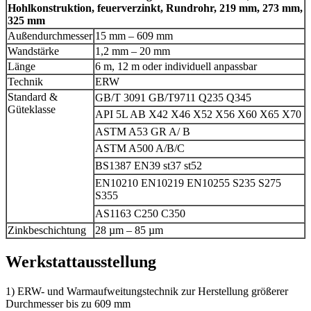
Hohlkonstruktion, feuerverzinkt, Rundrohr, 219 mm, 273 mm,
325 mm
Außendurchmesser
15 mm – 609 mm
Wandstärke
1,2 mm – 20 mm
Länge
6 m, 12 m oder individuell anpassbar
Technik
ERW
Standard &
GB/T 3091 GB/T9711 Q235 Q345
Güteklasse
API 5L AB X42 X46 X52 X56 X60 X65 X70
ASTM A53 GR A/ B
ASTM A500 A/B/C
BS1387 EN39 st37 st52
EN10210 EN10219 EN10255 S235 S275
S355
AS1163 C250 C350
Zinkbeschichtung
28 µm – 85 µm
Werkstattausstellung
1) ERW- und Warmaufweitungstechnik zur Herstellung größerer
Durchmesser bis zu 609 mm