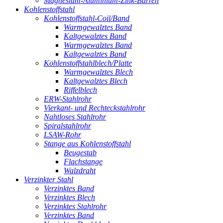
Magnesium-Aluminium-Zink-Barren
Kohlenstoffstahl
Kohlenstoffstahl-Coil/Band
Warmgewalztes Band
Kaltgewalztes Band
Warmgewalztes Band
Kaltgewalztes Band
Kohlenstoffstahlblech/Platte
Warmgewalztes Blech
Kaltgewalztes Blech
Riffelblech
ERW-Stahlrohr
Vierkant- und Rechteckstahlrohr
Nahtloses Stahlrohr
Spiralstahlrohr
LSAW-Rohr
Stange aus Kohlenstoffstahl
Beugestab
Flachstange
Walzdraht
Verzinkter Stahl
Verzinktes Band
Verzinktes Blech
Verzinktes Stahlrohr
Verzinktes Band