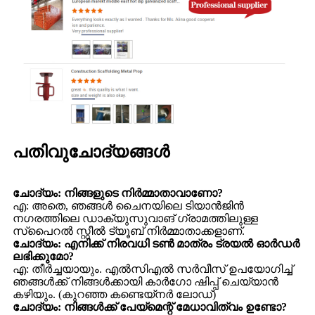
പതിവുചോദ്യങ്ങൾ
ചോദ്യം: നിങ്ങളുടെ നിർമ്മാതാവാണോ?
എ: അതെ, ഞങ്ങൾ ചൈനയിലെ ടിയാൻജിൻ
നഗരത്തിലെ ഡാക്യുസുവാങ് ഗ്രാമത്തിലുള്ള
സ്പൈറൽ സ്റ്റീൽ ട്യൂബ് നിർമ്മാതാക്കളാണ്.
ചോദ്യം: എനിക്ക് നിരവധി ടൺ മാത്രം ട്രയൽ ഓർഡർ
ലഭിക്കുമോ?
എ: തീർച്ചയായും. എൽസിഎൽ സർവീസ് ഉപയോഗിച്ച്
ഞങ്ങൾക്ക് നിങ്ങൾക്കായി കാർഗോ ഷിപ്പ് ചെയ്യാൻ
കഴിയും. (കുറഞ്ഞ കണ്ടെയ്നർ ലോഡ്)
ചോദ്യം: നിങ്ങൾക്ക് പേയ്‌മെന്റ് മേധാവിത്വം ഉണ്ടോ?