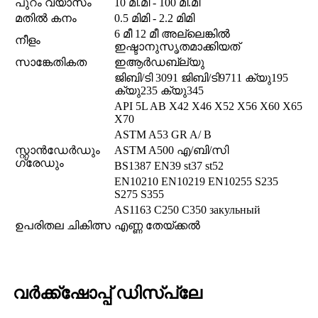
പുറം വ്യാസം
10 മി.മീ - 100 മി.മീ
മതിൽ കനം
0.5 മിമി - 2.2 മിമി
6 മീ 12 മീ അല്ലെങ്കിൽ
നീളം
ഇഷ്ടാനുസൃതമാക്കിയത്
സാങ്കേതികത
ഇആർഡബ്ല്യു
ജിബി/ടി 3091 ജിബി/ടി9711 ക്യു195
ക്യു235 ക്യു345
API 5L AB X42 X46 X52 X56 X60 X65
X70
ASTM A53 GR A/ B
സ്റ്റാൻഡേർഡും
ASTM A500 എ/ബി/സി
ഗ്രേഡും
BS1387 EN39 st37 st52
EN10210 EN10219 EN10255 S235
S275 S355
AS1163 C250 C350 закульный
ഉപരിതല ചികിത്സ
എണ്ണ തേയ്ക്കൽ
വർക്ക്ഷോപ്പ് ഡിസ്പ്ലേ