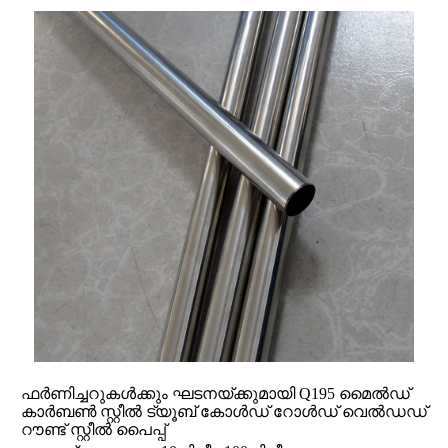
ഫർണിച്ചറുകൾക്കും ഘടനയ്ക്കുമായി Q195 മൈൽഡ്
കാർബൺ സ്റ്റീൽ ട്യൂബ് കോൾഡ് റോൾഡ് വെൽഡഡ്
റൗണ്ട് സ്റ്റീൽ പൈപ്പ്