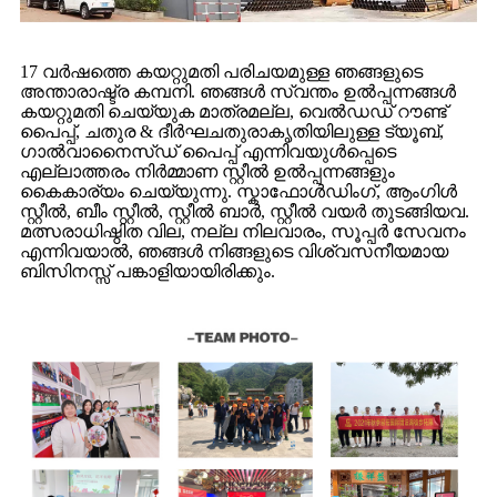
17 വർഷത്തെ കയറ്റുമതി പരിചയമുള്ള ഞങ്ങളുടെ
അന്താരാഷ്ട്ര കമ്പനി. ഞങ്ങൾ സ്വന്തം ഉൽപ്പന്നങ്ങൾ
കയറ്റുമതി ചെയ്യുക മാത്രമല്ല, വെൽഡഡ് റൗണ്ട്
പൈപ്പ്, ചതുര & ദീർഘചതുരാകൃതിയിലുള്ള ട്യൂബ്,
ഗാൽവാനൈസ്ഡ് പൈപ്പ് എന്നിവയുൾപ്പെടെ
എല്ലാത്തരം നിർമ്മാണ സ്റ്റീൽ ഉൽപ്പന്നങ്ങളും
കൈകാര്യം ചെയ്യുന്നു. സ്കാഫോൾഡിംഗ്, ആംഗിൾ
സ്റ്റീൽ, ബീം സ്റ്റീൽ, സ്റ്റീൽ ബാർ, സ്റ്റീൽ വയർ തുടങ്ങിയവ.
മത്സരാധിഷ്ഠിത വില, നല്ല നിലവാരം, സൂപ്പർ സേവനം
എന്നിവയാൽ, ഞങ്ങൾ നിങ്ങളുടെ വിശ്വസനീയമായ
ബിസിനസ്സ് പങ്കാളിയായിരിക്കും.