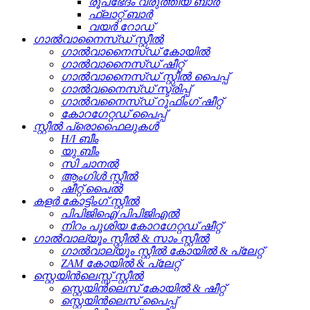
രൂപഭേദം വരുത്തിയ ബാർ
ഫ്ലാറ്റ് ബാർ
വയർ റോഡ്
ഗാൽവാനൈസ്ഡ് സ്റ്റീൽ
ഗാൽവാനൈസ്ഡ് കോയിൽ
ഗാൽവാനൈസ്ഡ് ഷീറ്റ്
ഗാൽവാനൈസ്ഡ് സ്റ്റീൽ പൈപ്പ്
ഗാൽവനൈസ്ഡ് സ്ട്രിപ്പ്
ഗാൽവനൈസ്ഡ് റൂഫിംഗ് ഷീറ്റ്
കോറഗേറ്റഡ് പൈപ്പ്
സ്റ്റീൽ പ്രൊഫൈലുകൾ
H/I ബീം
യു ബീം
സി ചാനൽ
ആംഗിൾ സ്റ്റീൽ
ഷീറ്റ് പൈൽ
കളർ കോട്ടിംഗ് സ്റ്റീൽ
പിപിജിഐ/പിപിജിഎൽ
നിറം പൂശിയ കോറഗേറ്റഡ് ഷീറ്റ്
ഗാൽവാല്യൂം സ്റ്റീൽ & സാം സ്റ്റീൽ
ഗാൽവാല്യൂം സ്റ്റീൽ കോയിൽ & പ്ലേറ്റ്
ZAM കോയിൽ & പ്ലേറ്റ്
സ്റ്റെയിൻലെസ്സ് സ്റ്റീൽ
സ്റ്റെയിൻലെസ് കോയിൽ & ഷീറ്റ്
സ്റ്റെയിൻലെസ് പൈപ്പ്