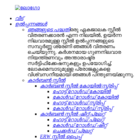
വീട്
ഉൽപ്പന്നങ്ങൾ
ഞങ്ങളുടെ പദ്ധതി
ഒരു ഏകജാലക സ്റ്റീൽ
വിതരണക്കാരൻ എന്ന നിലയിൽ, ഉയർന്ന
നിലവാരമുള്ള സ്റ്റീൽ ഉൽപ്പന്നങ്ങളുടെ
സമ്പൂർണ്ണ ശ്രേണി ഞങ്ങൾ വിതരണം
ചെയ്യുന്നു. കർശനമായ ഗുണനിലവാര
നിയന്ത്രണവും അന്താരാഷ്ട്ര
സർട്ടിഫിക്കേഷനുകളും ഉപയോഗിച്ച്,
ലോകമെമ്പാടുമുള്ള പ്രോജക്റ്റുകളെ
വിശ്വസനീയമായി ഞങ്ങൾ പിന്തുണയ്ക്കുന്നു.
കാർബൺ സ്റ്റീൽ
കാർബൺ സ്റ്റീൽ കോയിൽ/സ്ട്രിപ്പ്
ഹോട്ട് റോൾഡ് കോയിൽ
കോൾഡ് റോൾഡ് കോയിൽ
ഹോട്ട് റോൾഡ് സ്ട്രിപ്പ്
കോൾഡ് റോൾഡ് സ്ട്രിപ്പ്
കാർബൺ സ്റ്റീൽ ഷീറ്റ്/പ്ലേറ്റ്
ഹോട്ട് റോൾഡ് പ്ലേറ്റ്
കോൾഡ് റോൾഡ് ഷീറ്റ്
ചെക്കർഡ് പ്ലേറ്റ്
ERW സ്റ്റീൽ പൈപ്പ്