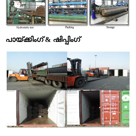
പായ്ക്കിംഗ് & ഷിപ്പിംഗ്