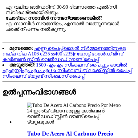
എ: വലിയ ഓർഡറിന്, 30-90 ദിവസത്തെ എൽ/സി
സ്വീകാര്യമായിരിക്കും.
ചോദ്യം: സാമ്പിൾ സൗജന്യമാണെങ്കിൽ?
എ: സാമ്പിൾ സൗജന്യം, എന്നാൽ വാങ്ങുന്നയാൾ
ചരക്കിന് പണം നൽകുന്നു.
മുമ്പത്തെ:
എണ്ണ പൈപ്പ്‌ലൈൻ നിർമ്മാണത്തിനുള്ള
നല്ല വില A106 q235 ss400 s235jr ഹോട്ട് റോൾഡ് മിസ്
കാർബൺ സ്റ്റീൽ വെൽഡഡ് റൗണ്ട് പൈപ്പ്
അടുത്തത്:
1500 എംഎം സീംലെസ് പൈപ്പും ഓയിൽ
എഎസ്ടിഎം എ53 എ106 സീംലെസ് ബ്ലാക്ക് സ്റ്റീൽ പൈപ്പ്
സീംലെസ് ട്യൂബ് സീംലെസ് പൈപ്പ്
ഉൽപ്പന്നം
വിഭാഗങ്ങൾ
Tubo De Acero Al Carbono Precio