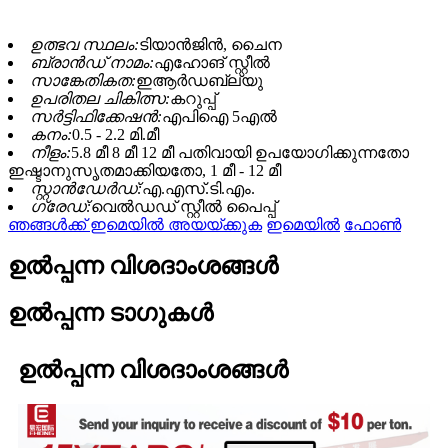
ഉത്ഭവ സ്ഥലം:
ടിയാൻജിൻ, ചൈന
ബ്രാൻഡ് നാമം:
എഹോങ് സ്റ്റീൽ
സാങ്കേതികത:
ഇആർഡബ്ല്യു
ഉപരിതല ചികിത്സ:
കറുപ്പ്
സർട്ടിഫിക്കേഷൻ:
എപിഐ 5എൽ
കനം:
0.5 - 2.2 മി.മീ
നീളം:
5.8 മീ 8 മീ 12 മീ പതിവായി ഉപയോഗിക്കുന്നതോ
ഇഷ്ടാനുസൃതമാക്കിയതോ, 1 മീ - 12 മീ
സ്റ്റാൻഡേർഡ്:
എ.എസ്.ടി.എം.
ഗ്രേഡ്:
വെൽഡഡ് സ്റ്റീൽ പൈപ്പ്
ഞങ്ങൾക്ക് ഇമെയിൽ അയയ്ക്കുക
ഇമെയിൽ
ഫോൺ
ഉൽപ്പന്ന വിശദാംശങ്ങൾ
ഉൽപ്പന്ന ടാഗുകൾ
ഉൽപ്പന്ന വിശദാംശങ്ങൾ