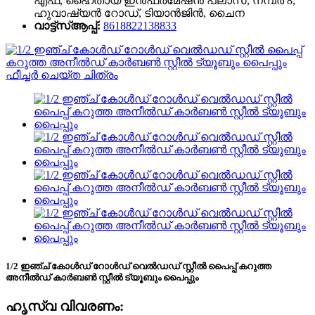
എഫ്, ഹൈതായ് ഇൻഫർമേഷൻ പ്ലാസ, നമ്പർ 8,
ഹുവാഷ്യൻ റോഡ്, ടിയാൻജിൻ, ചൈന
വാട്ട്‌സ്ആപ്പ്:
8618822138833
1/2 ഇഞ്ച് കോൾഡ് റോൾഡ് വെൽഡഡ് സ്റ്റീൽ പൈപ്പ് കറുത്ത
അനീൽഡ് കാർബൺ സ്റ്റീൽ ട്യൂബും പൈപ്പും
ഹൃസ്വ വിവരണം: