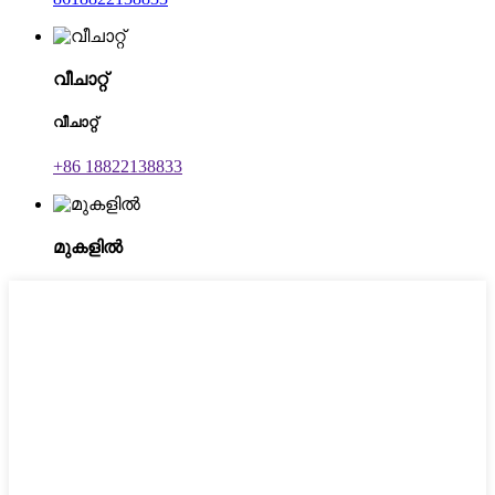
വീചാറ്റ്
വീചാറ്റ്
+86 18822138833
മുകളിൽ