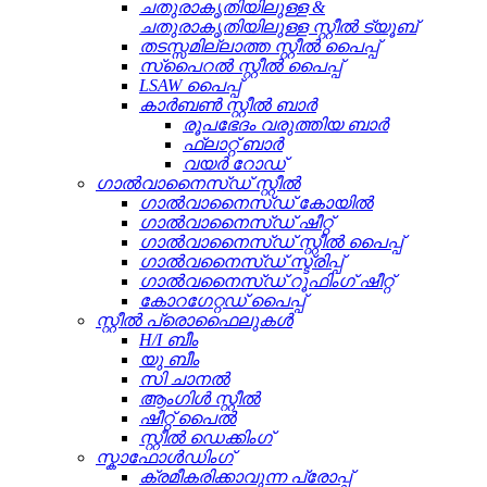
ചതുരാകൃതിയിലുള്ള &
ചതുരാകൃതിയിലുള്ള സ്റ്റീൽ ട്യൂബ്
തടസ്സമില്ലാത്ത സ്റ്റീൽ പൈപ്പ്
സ്പൈറൽ സ്റ്റീൽ പൈപ്പ്
LSAW പൈപ്പ്
കാർബൺ സ്റ്റീൽ ബാർ
രൂപഭേദം വരുത്തിയ ബാർ
ഫ്ലാറ്റ് ബാർ
വയർ റോഡ്
ഗാൽവാനൈസ്ഡ് സ്റ്റീൽ
ഗാൽവാനൈസ്ഡ് കോയിൽ
ഗാൽവാനൈസ്ഡ് ഷീറ്റ്
ഗാൽവാനൈസ്ഡ് സ്റ്റീൽ പൈപ്പ്
ഗാൽവനൈസ്ഡ് സ്ട്രിപ്പ്
ഗാൽവനൈസ്ഡ് റൂഫിംഗ് ഷീറ്റ്
കോറഗേറ്റഡ് പൈപ്പ്
സ്റ്റീൽ പ്രൊഫൈലുകൾ
H/I ബീം
യു ബീം
സി ചാനൽ
ആംഗിൾ സ്റ്റീൽ
ഷീറ്റ് പൈൽ
സ്റ്റീൽ ഡെക്കിംഗ്
സ്കാഫോൾഡിംഗ്
ക്രമീകരിക്കാവുന്ന പ്രോപ്പ്