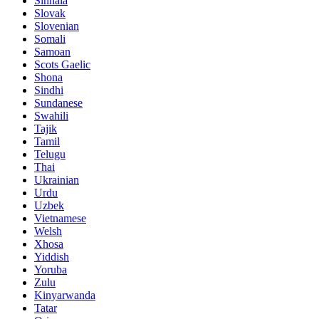
Sinhala
Slovak
Slovenian
Somali
Samoan
Scots Gaelic
Shona
Sindhi
Sundanese
Swahili
Tajik
Tamil
Telugu
Thai
Ukrainian
Urdu
Uzbek
Vietnamese
Welsh
Xhosa
Yiddish
Yoruba
Zulu
Kinyarwanda
Tatar