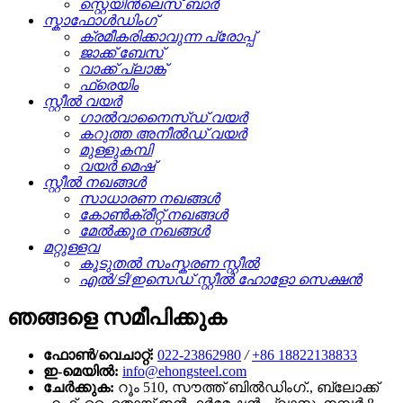
സ്റ്റെയിൻലെസ് ബാർ
സ്കാഫോൾഡിംഗ്
ക്രമീകരിക്കാവുന്ന പ്രോപ്പ്
ജാക്ക് ബേസ്
വാക്ക് പ്ലാങ്ക്
ഫ്രെയിം
സ്റ്റീൽ വയർ
ഗാൽവാനൈസ്ഡ് വയർ
കറുത്ത അനീൽഡ് വയർ
മുള്ളുകമ്പി
വയർ മെഷ്
സ്റ്റീൽ നഖങ്ങൾ
സാധാരണ നഖങ്ങൾ
കോൺക്രീറ്റ് നഖങ്ങൾ
മേൽക്കൂര നഖങ്ങൾ
മറ്റുള്ളവ
കൂടുതൽ സംസ്കരണ സ്റ്റീൽ
എൽ/ടി/ഇസെഡ് സ്റ്റീൽ ഹോളോ സെക്ഷൻ
ഞങ്ങളെ സമീപിക്കുക
ഫോൺ/വെചാറ്റ്:
022-23862980
/
+86 18822138833
ഇ-മെയിൽ:
info@ehongsteel.com
ചേർക്കുക:
റൂം 510, സൗത്ത് ബിൽഡിംഗ്., ബ്ലോക്ക്