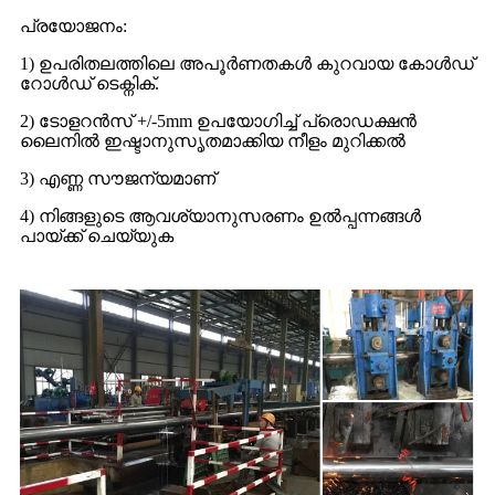
പ്രയോജനം:
1) ഉപരിതലത്തിലെ അപൂർണതകൾ കുറവായ കോൾഡ്
റോൾഡ് ടെക്നിക്.
2) ടോളറൻസ് +/-5mm ഉപയോഗിച്ച് പ്രൊഡക്ഷൻ
ലൈനിൽ ഇഷ്ടാനുസൃതമാക്കിയ നീളം മുറിക്കൽ
3) എണ്ണ സൗജന്യമാണ്
4) നിങ്ങളുടെ ആവശ്യാനുസരണം ഉൽപ്പന്നങ്ങൾ
പായ്ക്ക് ചെയ്യുക