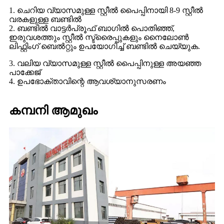
1. ചെറിയ വ്യാസമുള്ള സ്റ്റീൽ പൈപ്പിനായി 8-9 സ്റ്റീൽ
വരകളുള്ള ബണ്ടിൽ
2. ബണ്ടിൽ വാട്ടർപ്രൂഫ് ബാഗിൽ പൊതിഞ്ഞ്,
ഇരുവശത്തും സ്റ്റീൽ സ്ട്രൈപ്പുകളും നൈലോൺ
ലിഫ്റ്റിംഗ് ബെൽറ്റും ഉപയോഗിച്ച് ബണ്ടിൽ ചെയ്യുക.
3. വലിയ വ്യാസമുള്ള സ്റ്റീൽ പൈപ്പിനുള്ള അയഞ്ഞ
പാക്കേജ്
4. ഉപഭോക്താവിന്റെ ആവശ്യാനുസരണം
കമ്പനി ആമുഖം