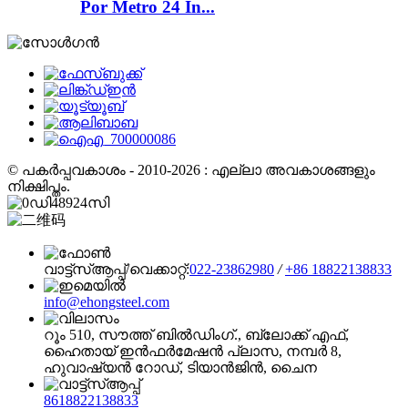
Por Metro 24 In...
© പകർപ്പവകാശം - 2010-2026 : എല്ലാ അവകാശങ്ങളും
നിക്ഷിപ്തം.
വാട്ട്‌സ്ആപ്പ്/വെക്കാറ്റ്:
022-23862980
/
+86 18822138833
info@ehongsteel.com
റൂം 510, സൗത്ത് ബിൽഡിംഗ്., ബ്ലോക്ക് എഫ്,
ഹൈതായ് ഇൻഫർമേഷൻ പ്ലാസ, നമ്പർ 8,
ഹുവാഷ്യൻ റോഡ്, ടിയാൻജിൻ, ചൈന
8618822138833