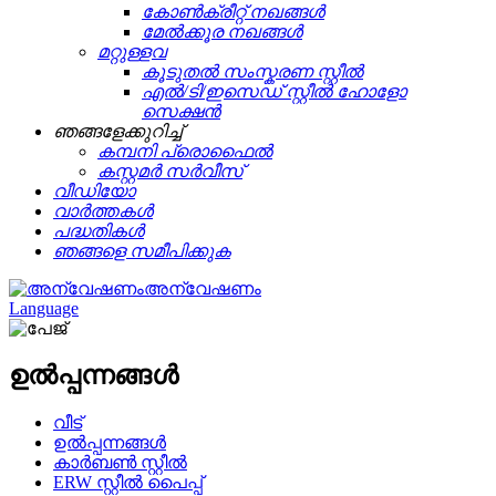
കോൺക്രീറ്റ് നഖങ്ങൾ
മേൽക്കൂര നഖങ്ങൾ
മറ്റുള്ളവ
കൂടുതൽ സംസ്കരണ സ്റ്റീൽ
എൽ/ടി/ഇസെഡ് സ്റ്റീൽ ഹോളോ
സെക്ഷൻ
ഞങ്ങളേക്കുറിച്ച്
കമ്പനി പ്രൊഫൈൽ
കസ്റ്റമർ സർവീസ്
വീഡിയോ
വാർത്തകൾ
പദ്ധതികൾ
ഞങ്ങളെ സമീപിക്കുക
അന്വേഷണം
Language
ഉൽപ്പന്നങ്ങൾ
വീട്
ഉൽപ്പന്നങ്ങൾ
കാർബൺ സ്റ്റീൽ
ERW സ്റ്റീൽ പൈപ്പ്